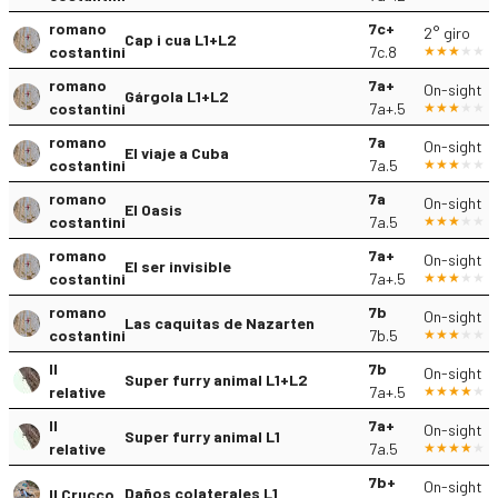
romano
7c+
2° giro
Cap i cua L1+L2
costantini
7c.8
romano
7a+
On-sight
Gárgola L1+L2
costantini
7a+.5
romano
7a
On-sight
El viaje a Cuba
costantini
7a.5
romano
7a
On-sight
El Oasis
costantini
7a.5
romano
7a+
On-sight
El ser invisible
costantini
7a+.5
romano
7b
On-sight
Las caquitas de Nazarten
costantini
7b.5
Il
7b
On-sight
Super furry animal L1+L2
relative
7a+.5
Il
7a+
On-sight
Super furry animal L1
relative
7a.5
7b+
On-sight
Daños colaterales L1
Il Crucco