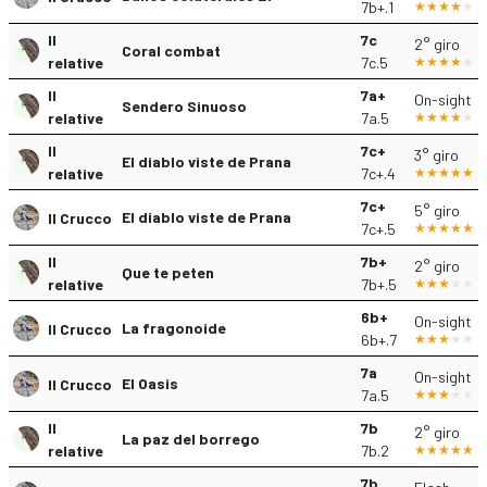
7b+.1
Il
7c
2° giro
Coral combat
relative
7c.5
Il
7a+
On-sight
Sendero Sinuoso
relative
7a.5
Il
7c+
3° giro
El diablo viste de Prana
relative
7c+.4
7c+
5° giro
El diablo viste de Prana
Il Crucco
7c+.5
Il
7b+
2° giro
Que te peten
relative
7b+.5
6b+
On-sight
La fragonoide
Il Crucco
6b+.7
7a
On-sight
El Oasis
Il Crucco
7a.5
Il
7b
2° giro
La paz del borrego
relative
7b.2
7b