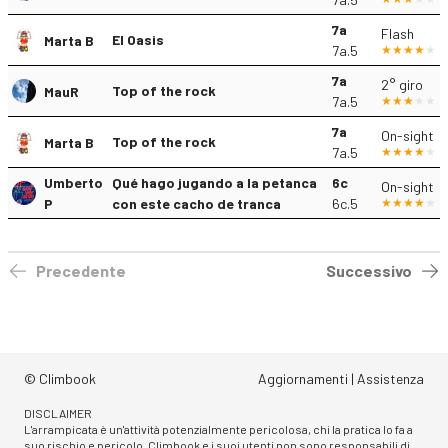
7a
Flash
El Oasis
Marta B
7a.5
7a
2° giro
Top of the rock
MauR
7a.5
7a
On-sight
Top of the rock
Marta B
7a.5
Umberto
Qué hago jugando a la petanca
6c
On-sight
P
con este cacho de tranca
6c.5
Precedente
Successivo
© Climbook
Aggiornamenti
|
Assistenza
DISCLAIMER
L'arrampicata è un'attività potenzialmente pericolosa, chi la pratica lo fa a
suo rischio e pericolo. Climbook e i suoi utenti non sono responsabili di