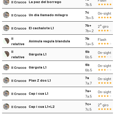
Flash
La paz del borrego
Il Crucco
7b.5
7c
On-sight
Un día llamado milagro
Il Crucco
7b+.5
7b+
2° giro
El cachalote L1
Il Crucco
7b+.2
Il
7b
Flash
Animula vagula blandula
relative
7a+.5
Il
6b
On-sight
Gárgola L1
relative
6b.5
6b
On-sight
Gárgola L1
Il Crucco
6b.5
7a
On-sight
Plan Z dos L1
Il Crucco
7a.7
7a+
On-sight
Cap i cua L1
Il Crucco
7a.5
7c+
2° giro
Cap i cua L1+L2
Il Crucco
7c.5