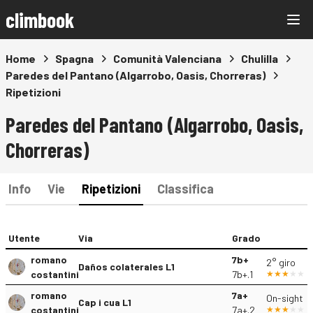
climbook
Home
Spagna
Comunità Valenciana
Chulilla
Paredes del Pantano (Algarrobo, Oasis, Chorreras)
Ripetizioni
Paredes del Pantano (Algarrobo, Oasis,
Chorreras)
Info
Vie
Ripetizioni
Classifica
Utente
Via
Grado
romano
7b+
2° giro
Daños colaterales L1
costantini
7b+.1
romano
7a+
On-sight
Cap i cua L1
costantini
7a+.2