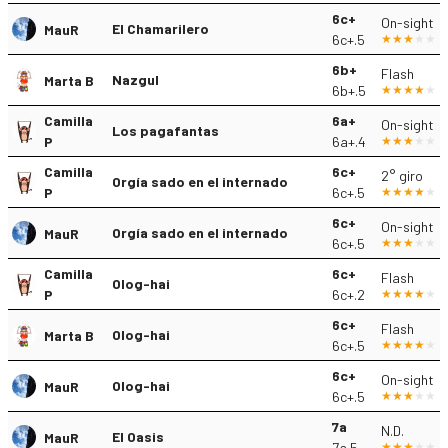
6c+
On-sight
El Chamarilero
MauR
6c+.5
6b+
Flash
Nazgul
Marta B
6b+.5
Camilla
6a+
On-sight
Los pagafantas
P
6a+.4
Camilla
6c+
2° giro
Orgía sado en el internado
P
6c+.5
6c+
On-sight
Orgía sado en el internado
MauR
6c+.5
Camilla
6c+
Flash
Olog-hai
P
6c+.2
6c+
Flash
Olog-hai
Marta B
6c+.5
6c+
On-sight
Olog-hai
MauR
6c+.5
7a
N.D.
El Oasis
MauR
7a.5