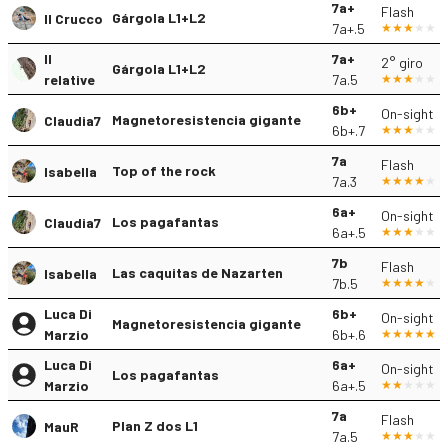
7a+
Flash
Gárgola L1+L2
Il Crucco
7a+.5
Il
7a+
2° giro
Gárgola L1+L2
relative
7a.5
6b+
On-sight
Magnetoresistencia gigante
Claudia7
6b+.7
7a
Flash
Top of the rock
Isabella
7a.3
6a+
On-sight
Los pagafantas
Claudia7
6a+.5
7b
Flash
Las caquitas de Nazarten
Isabella
7b.5
Luca Di
6b+
On-sight
Magnetoresistencia gigante
Marzio
6b+.6
Luca Di
6a+
On-sight
Los pagafantas
Marzio
6a+.5
7a
Flash
Plan Z dos L1
MauR
7a.5