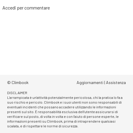
Accedi
per commentare
© Climbook
Aggiornamenti
|
Assistenza
DISCLAIMER
L'arrampicata è un'attività potenzialmente pericolosa, chi la pratica lo fa a
suo rischio e pericolo. Climbook e i suoi utenti non sono responsabili di
eventuali incidenti che possano accadere utilizzando le informazioni
presenti sul sito. È responsabilità esclusiva dell'utente assicurarsi di
verificare sul posto, di volta in volta e con l'aiuto di persone esperte, le
informazioni presenti su Climbook, prima di intraprendere qualsiasi
scalata, e di rispettare le norme di sicurezza.