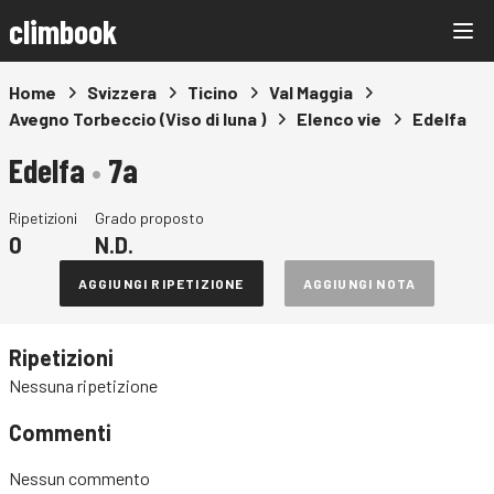
climbook
Home
Svizzera
Ticino
Val Maggia
Avegno Torbeccio (Viso di luna )
Elenco vie
Edelfa
Edelfa
•
7a
Ripetizioni
Grado proposto
0
N.D.
AGGIUNGI RIPETIZIONE
AGGIUNGI NOTA
Ripetizioni
Nessuna ripetizione
Commenti
Nessun commento