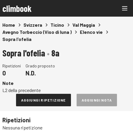
climbook
Home
Svizzera
Ticino
Val Maggia
Avegno Torbeccio (Viso di luna )
Elenco vie
Sopra l'ofelia
Sopra l'ofelia
•
8a
Ripetizioni
Grado proposto
0
N.D.
Note
L2 della precedente
AGGIUNGI RIPETIZIONE
AGGIUNGI NOTA
Ripetizioni
Nessuna ripetizione