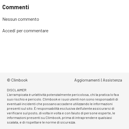
Commenti
Nessun commento
Accedi
per commentare
© Climbook
Aggiornamenti
|
Assistenza
DISCLAIMER
L'arrampicata è un'attività potenzialmente pericolosa, chi la pratica lo fa a
suo rischio e pericolo. Climbook e i suoi utenti non sono responsabili di
eventuali incidenti che possano accadere utilizzando le informazioni
presenti sul sito. È responsabilità esclusiva dell'utente assicurarsi di
verificare sul posto, di volta in volta e con l'aiuto di persone esperte, le
informazioni presenti su Climbook, prima di intraprendere qualsiasi
scalata, e di rispettare le norme di sicurezza.