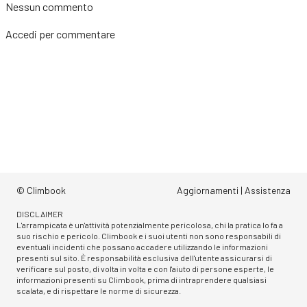
Nessun commento
Accedi
per commentare
© Climbook
Aggiornamenti
|
Assistenza
DISCLAIMER
L'arrampicata è un'attività potenzialmente pericolosa, chi la pratica lo fa a
suo rischio e pericolo. Climbook e i suoi utenti non sono responsabili di
eventuali incidenti che possano accadere utilizzando le informazioni
presenti sul sito. È responsabilità esclusiva dell'utente assicurarsi di
verificare sul posto, di volta in volta e con l'aiuto di persone esperte, le
informazioni presenti su Climbook, prima di intraprendere qualsiasi
scalata, e di rispettare le norme di sicurezza.