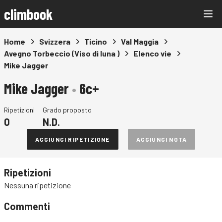
climbook
Home
Svizzera
Ticino
Val Maggia
Avegno Torbeccio (Viso di luna )
Elenco vie
Mike Jagger
Mike Jagger
•
6c+
Ripetizioni
Grado proposto
0
N.D.
AGGIUNGI RIPETIZIONE
AGGIUNGI NOTA
Ripetizioni
Nessuna ripetizione
Commenti