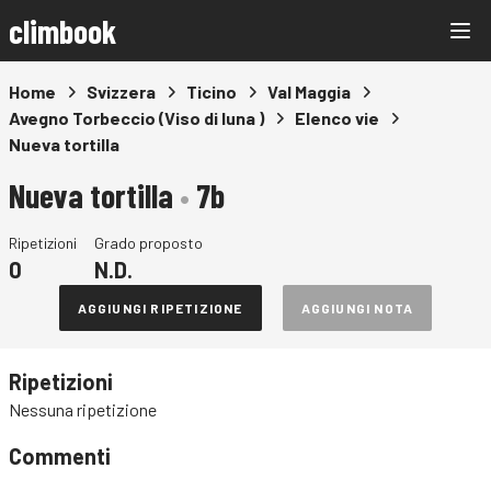
climbook
Home
Svizzera
Ticino
Val Maggia
Avegno Torbeccio (Viso di luna )
Elenco vie
Nueva tortilla
Nueva tortilla
•
7b
Ripetizioni
Grado proposto
0
N.D.
AGGIUNGI RIPETIZIONE
AGGIUNGI NOTA
Ripetizioni
Nessuna ripetizione
Commenti