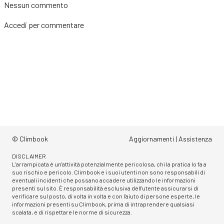
Nessun commento
Accedi
per commentare
© Climbook
Aggiornamenti
|
Assistenza
DISCLAIMER
L'arrampicata è un'attività potenzialmente pericolosa, chi la pratica lo fa a
suo rischio e pericolo. Climbook e i suoi utenti non sono responsabili di
eventuali incidenti che possano accadere utilizzando le informazioni
presenti sul sito. È responsabilità esclusiva dell'utente assicurarsi di
verificare sul posto, di volta in volta e con l'aiuto di persone esperte, le
informazioni presenti su Climbook, prima di intraprendere qualsiasi
scalata, e di rispettare le norme di sicurezza.