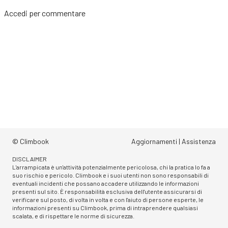
Accedi
per commentare
© Climbook
Aggiornamenti
|
Assistenza
DISCLAIMER
L'arrampicata è un'attività potenzialmente pericolosa, chi la pratica lo fa a
suo rischio e pericolo. Climbook e i suoi utenti non sono responsabili di
eventuali incidenti che possano accadere utilizzando le informazioni
presenti sul sito. È responsabilità esclusiva dell'utente assicurarsi di
verificare sul posto, di volta in volta e con l'aiuto di persone esperte, le
informazioni presenti su Climbook, prima di intraprendere qualsiasi
scalata, e di rispettare le norme di sicurezza.