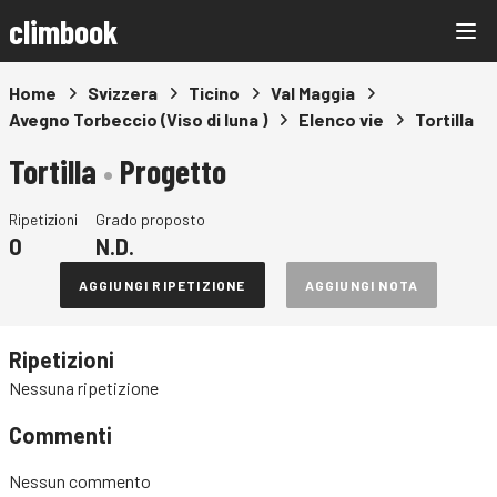
climbook
Home
Svizzera
Ticino
Val Maggia
Avegno Torbeccio (Viso di luna )
Elenco vie
Tortilla
Tortilla
•
Progetto
Ripetizioni
Grado proposto
0
N.D.
AGGIUNGI RIPETIZIONE
AGGIUNGI NOTA
Ripetizioni
Nessuna ripetizione
Commenti
Nessun commento