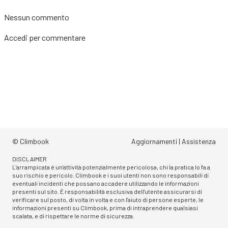
Nessun commento
Accedi
per commentare
© Climbook
Aggiornamenti
|
Assistenza
DISCLAIMER
L'arrampicata è un'attività potenzialmente pericolosa, chi la pratica lo fa a
suo rischio e pericolo. Climbook e i suoi utenti non sono responsabili di
eventuali incidenti che possano accadere utilizzando le informazioni
presenti sul sito. È responsabilità esclusiva dell'utente assicurarsi di
verificare sul posto, di volta in volta e con l'aiuto di persone esperte, le
informazioni presenti su Climbook, prima di intraprendere qualsiasi
scalata, e di rispettare le norme di sicurezza.