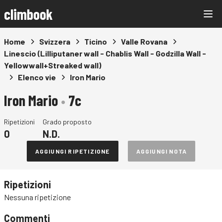
climbook
Home
Svizzera
Ticino
Valle Rovana
Linescio (Lilliputaner wall - Chablis Wall - Godzilla Wall -
Yellowwall+Streaked wall)
Elenco vie
Iron Mario
Iron Mario
•
7c
Ripetizioni
Grado proposto
0
N.D.
AGGIUNGI RIPETIZIONE
AGGIUNGI NOTA
Ripetizioni
Nessuna ripetizione
Commenti