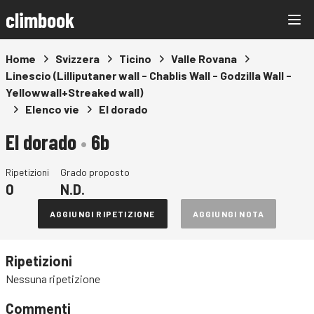
climbook
Home
Svizzera
Ticino
Valle Rovana
Linescio (Lilliputaner wall - Chablis Wall - Godzilla Wall -
Yellowwall+Streaked wall)
Elenco vie
El dorado
El dorado
•
6b
Ripetizioni
Grado proposto
0
N.D.
AGGIUNGI RIPETIZIONE
AGGIUNGI NOTA
Ripetizioni
Nessuna ripetizione
Commenti