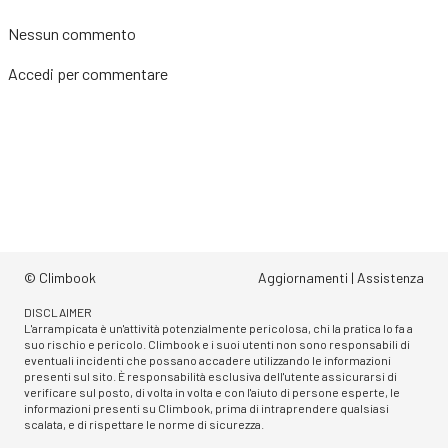
Nessun commento
Accedi
per commentare
© Climbook
Aggiornamenti
|
Assistenza
DISCLAIMER
L'arrampicata è un'attività potenzialmente pericolosa, chi la pratica lo fa a
suo rischio e pericolo. Climbook e i suoi utenti non sono responsabili di
eventuali incidenti che possano accadere utilizzando le informazioni
presenti sul sito. È responsabilità esclusiva dell'utente assicurarsi di
verificare sul posto, di volta in volta e con l'aiuto di persone esperte, le
informazioni presenti su Climbook, prima di intraprendere qualsiasi
scalata, e di rispettare le norme di sicurezza.