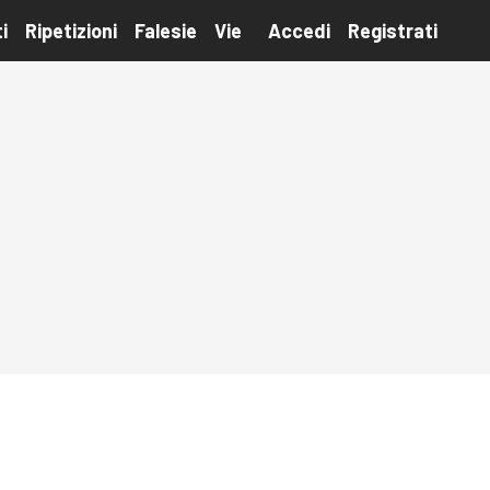
i
Ripetizioni
Falesie
Vie
Accedi
Registrati