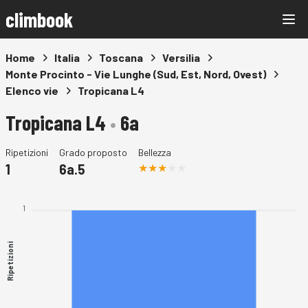
climbook
Home
Italia
Toscana
Versilia
Monte Procinto - Vie Lunghe (Sud, Est, Nord, Ovest)
Elenco vie
Tropicana L4
Tropicana L4
•
6a
Ripetizioni
Grado proposto
Bellezza
1
6a.5
1
Ripetizioni