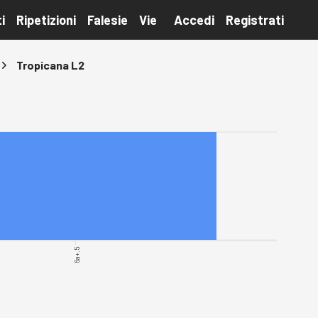
i
Ripetizioni
Falesie
Vie
Accedi
Registrati
Tropicana L2
6a+.5