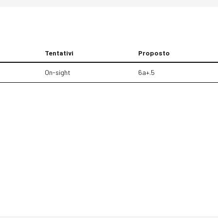
Tentativi
Proposto
On-sight
6a+.5