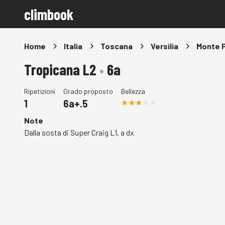
climbook
Home
Italia
Toscana
Versilia
Monte P
Tropicana L2
•
6a
Ripetizioni
Grado proposto
Bellezza
1
6a+.5
Note
Dalla sosta di Super Craig L1, a dx