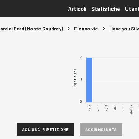
Articoli
Statistiche
Utent
ard di Bard (Monte Coudrey)
Elenco vie
I love you Sil
2
Ripetizioni
1
0
4b.5
4b.6
4b.7
4b.9
4b/4b+
4
4b.8
AGGIUNGI RIPETIZIONE
AGGIUNGI NOTA