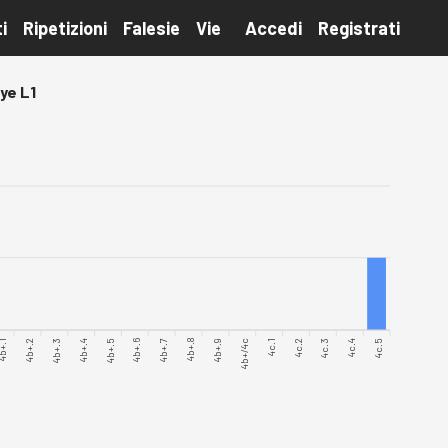
i
Ripetizioni
Falesie
Vie
Accedi
Registrati
vye L1
b+.1
4b+.2
4b+.3
4b+.4
4b+.6
4b+.7
4b+.8
4b+.9
4b+/4c
4c.1
4c.3
4c.4
4c.5
4b+.5
4c.2