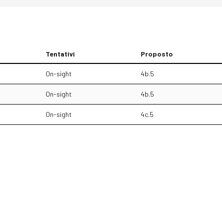
Tentativi
Proposto
On-sight
4b.5
On-sight
4b.5
On-sight
4c.5