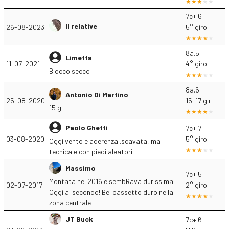
7c+.6
Il relative
26-08-2023
5° giro
8a.5
Limetta
11-07-2021
4° giro
Blocco secco
8a.6
Antonio Di Martino
25-08-2020
15-17 giri
15 g
Paolo Ghetti
7c+.7
03-08-2020
5° giro
Oggi vento e aderenza..scavata, ma
tecnica e con piedi aleatori
Massimo
7c+.5
Montata nel 2016 e sembRava durissima!
02-07-2017
2° giro
Oggi al secondo! Bel passetto duro nella
zona centrale
JT Buck
7c+.6