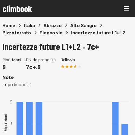
climbook
Home
Italia
Abruzzo
Alto Sangro
Pizzoferrato
Elenco vie
Incertezze future L1+L2
Incertezze future L1+L2
•
7c+
Ripetizioni
Grado proposto
Bellezza
9
7c+.9
Note
Lupo buono L1
2
Ripetizioni
1