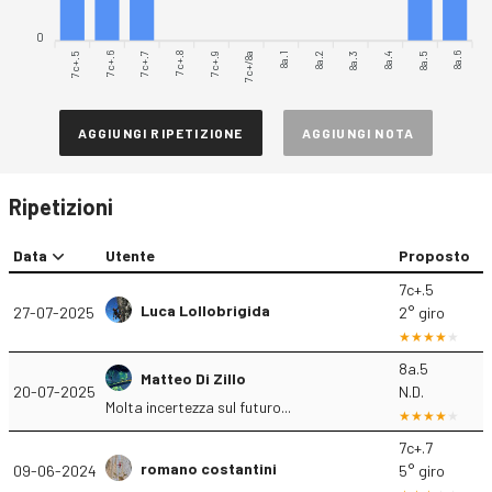
0
7c+.5
7c+.7
7c+.8
7c+/8a
8a.1
8a.3
8a.4
8a.6
7c+.6
7c+.9
8a.2
8a.5
AGGIUNGI RIPETIZIONE
AGGIUNGI NOTA
Ripetizioni
Data
Utente
Proposto
7c+.5
Luca Lollobrigida
27-07-2025
2° giro
8a.5
Matteo Di Zillo
20-07-2025
N.D.
Molta incertezza sul futuro...
7c+.7
romano costantini
09-06-2024
5° giro