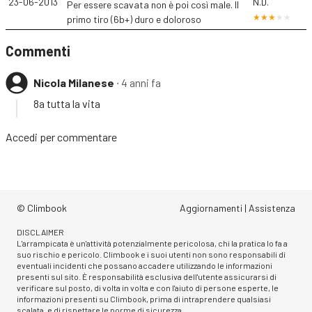
23-06-2013
N.D.
Per essere scavata non è poi così male. Il
primo tiro (6b+) duro e doloroso
Commenti
Nicola Milanese
∙ 4 anni fa
8a tutta la vita
Accedi
per commentare
© Climbook
Aggiornamenti
|
Assistenza
DISCLAIMER
L'arrampicata è un'attività potenzialmente pericolosa, chi la pratica lo fa a
suo rischio e pericolo. Climbook e i suoi utenti non sono responsabili di
eventuali incidenti che possano accadere utilizzando le informazioni
presenti sul sito. È responsabilità esclusiva dell'utente assicurarsi di
verificare sul posto, di volta in volta e con l'aiuto di persone esperte, le
informazioni presenti su Climbook, prima di intraprendere qualsiasi
scalata, e di rispettare le norme di sicurezza.