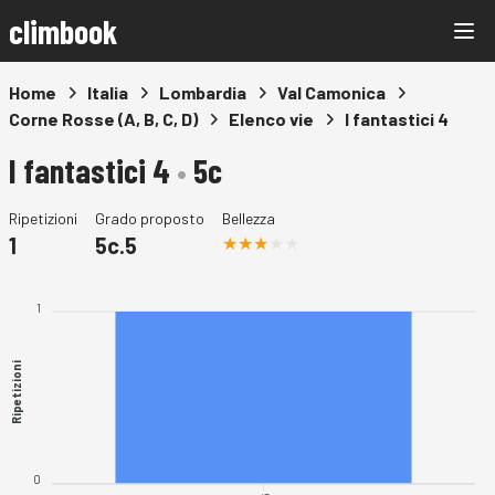
climbook
Home
Italia
Lombardia
Val Camonica
Corne Rosse (A, B, C, D)
Elenco vie
I fantastici 4
I fantastici 4
•
5c
Ripetizioni
Grado proposto
Bellezza
1
5c.5
1
Ripetizioni
0