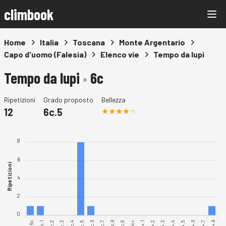
climbook
Home
Italia
Toscana
Monte Argentario
Capo d'uomo (Falesia)
Elenco vie
Tempo da lupi
Tempo da lupi
•
6c
Ripetizioni
Grado proposto
Bellezza
12
6c.5
8
6
Ripetizioni
4
2
0
6c.1
6c.2
6c.3
6c.4
6c.5
6c.6
6c.7
6c.8
6c.9
6c+.1
6c+.2
6c+.4
6c+.6
6c+.7
6c+.8