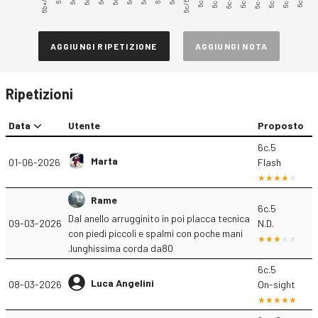
6b+/6c
6c/6c+
6c+.3
6c+.5
AGGIUNGI RIPETIZIONE
AGGIUNGI NOTA
Ripetizioni
Data
Utente
Proposto
6c.5
Marta
01-06-2026
Flash
Rame
6c.5
Dal anello arrugginito in poi placca tecnica
09-03-2026
N.D.
con piedi piccoli e spalmi con poche mani
.lunghissima corda da80
6c.5
Luca Angelini
08-03-2026
On-sight