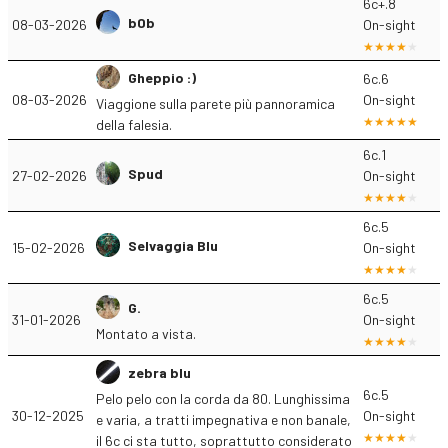
6c+.8
b0b
08-03-2026
On-sight
Gheppio :)
6c.6
08-03-2026
On-sight
Viaggione sulla parete più pannoramica
della falesia.
6c.1
Spud
27-02-2026
On-sight
6c.5
Selvaggia Blu
15-02-2026
On-sight
6c.5
G.
31-01-2026
On-sight
Montato a vista.
zebra blu
6c.5
Pelo pelo con la corda da 80. Lunghissima
30-12-2025
On-sight
e varia, a tratti impegnativa e non banale,
il 6c ci sta tutto, soprattutto considerato