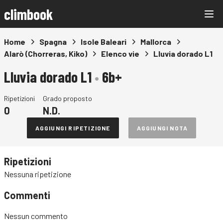
climbook
Home
Spagna
Isole Baleari
Mallorca
Alarò (Chorreras, Kiko)
Elenco vie
Lluvia dorado L1
Lluvia dorado L1
•
6b+
Ripetizioni
Grado proposto
0
N.D.
AGGIUNGI RIPETIZIONE
AGGIUNGI NOTA
Ripetizioni
Nessuna ripetizione
Commenti
Nessun commento