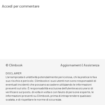
Accedi
per commentare
© Climbook
Aggiornamenti
|
Assistenza
DISCLAIMER
L'arrampicata è un'attività potenzialmente pericolosa, chi la pratica lo fa a
suo rischio e pericolo. Climbook e i suoi utenti non sono responsabili di
eventuali incidenti che possano accadere utilizzando le informazioni
presenti sul sito. È responsabilità esclusiva dell'utente assicurarsi di
verificare sul posto, di volta in volta e con l'aiuto di persone esperte, le
informazioni presenti su Climbook, prima di intraprendere qualsiasi
scalata, e di rispettare le norme di sicurezza.