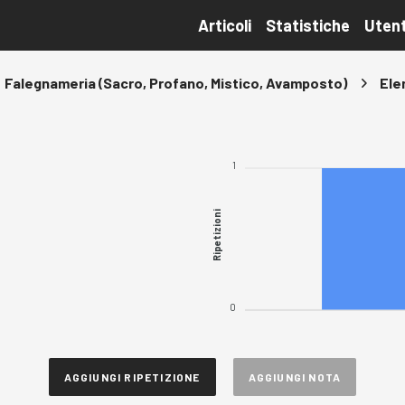
Articoli
Statistiche
Utent
Falegnameria (Sacro, Profano, Mistico, Avamposto)
Ele
1
Ripetizioni
0
AGGIUNGI RIPETIZIONE
AGGIUNGI NOTA