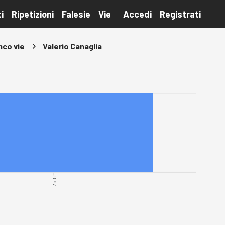
i
Ripetizioni
Falesie
Vie
Accedi
Registrati
nco vie
Valerio Canaglia
7c.5