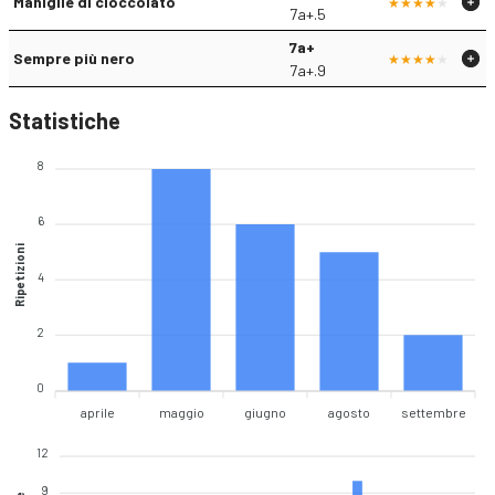
Maniglie di cioccolato
7a+.5
7a+
Sempre più nero
7a+.9
Statistiche
8
6
Ripetizioni
4
2
0
aprile
maggio
giugno
agosto
settembre
12
9