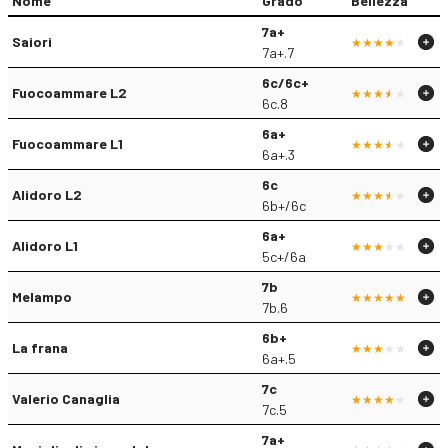
Nome
Grado
Bellezza
7a+
Saiori
7a+.7
6c/6c+
Fuocoammare L2
6c.8
6a+
Fuocoammare L1
6a+.3
6c
Alidoro L2
6b+/6c
6a+
Alidoro L1
5c+/6a
7b
Melampo
7b.6
6b+
La frana
6a+.5
7c
Valerio Canaglia
7c.5
7a+