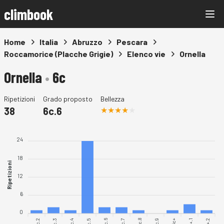
climbook
Home
Italia
Abruzzo
Pescara
Roccamorice (Placche Grigie)
Elenco vie
Ornella
Ornella
•
6c
Ripetizioni
Grado proposto
Bellezza
38
6c.6
24
18
Ripetizioni
12
6
0
6c.2
6c.3
6c.4
6c.5
6c.6
6c.7
6c.8
6c.9
6c+.1
6c+.2