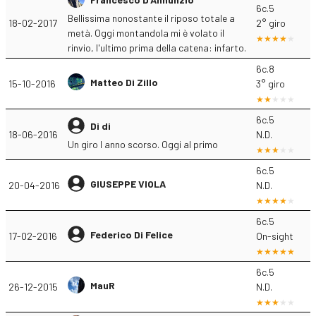
6c.5
Bellissima nonostante il riposo totale a
18-02-2017
2° giro
metà. Oggi montandola mi è volato il
rinvio, l'ultimo prima della catena: infarto.
6c.8
Matteo Di Zillo
15-10-2016
3° giro
6c.5
Di di
18-06-2016
N.D.
Un giro l anno scorso. Oggi al primo
6c.5
GIUSEPPE VIOLA
20-04-2016
N.D.
6c.5
Federico Di Felice
17-02-2016
On-sight
6c.5
MauR
26-12-2015
N.D.