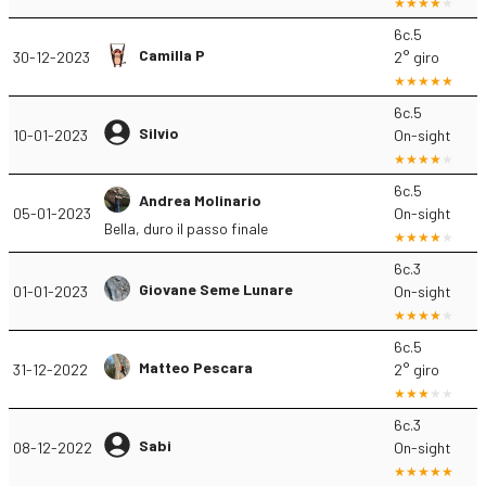
6c.5
Camilla P
30-12-2023
2° giro
6c.5
Silvio
10-01-2023
On-sight
6c.5
Andrea Molinario
05-01-2023
On-sight
Bella, duro il passo finale
6c.3
Giovane Seme Lunare
01-01-2023
On-sight
6c.5
Matteo Pescara
31-12-2022
2° giro
6c.3
Sabi
08-12-2022
On-sight