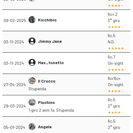
6c+.2
Kicchibio
09-02-2025
3° giro
6c.5
Jimmy Jane
03-11-2024
N.D.
6c.7
Max_tonetto
03-11-2024
On-sight
6c/6c+
Il Crucco
27-04-2024
On-sight
Stupenda
6c.5
Pluchins
29-03-2024
2° giro
1 giro 2 anni fa. Stupenda.
6c.5
Angela
05-01-2024
2° giro