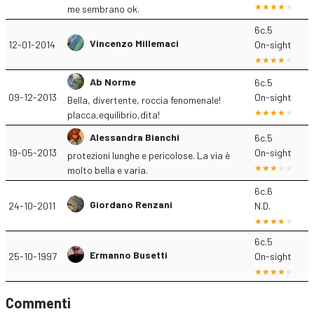
me sembrano ok.
6c.5
Vincenzo Millemaci
12-01-2014
On-sight
Ab Norme
6c.5
09-12-2013
On-sight
Bella, divertente, roccia fenomenale!
placca,equilibrio,dita!
Alessandra Bianchi
6c.5
19-05-2013
On-sight
protezioni lunghe e pericolose. La via è
molto bella e varia.
6c.6
Giordano Renzani
24-10-2011
N.D.
6c.5
Ermanno Busetti
25-10-1997
On-sight
Commenti