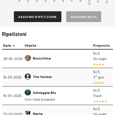
6c/6c+
AGGIUNGI RIPETIZIONE
AGGIUNGI NOTA
Ripetizioni
Data
Utente
Proposto
6c.5
Biscottina
28-05-2026
On-sight
6c.5
The farmer
15-03-2026
2° giro
6c.5
Selvaggia Blu
15-04-2025
Flash
Con i rinvii in parete
6c.5
Marta
22-02-2025
On-sight