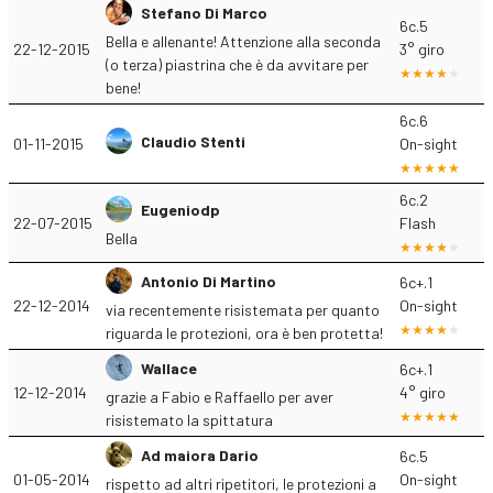
Stefano Di Marco
6c.5
Bella e allenante! Attenzione alla seconda
22-12-2015
3° giro
(o terza) piastrina che è da avvitare per
bene!
6c.6
Claudio Stenti
01-11-2015
On-sight
6c.2
Eugeniodp
22-07-2015
Flash
Bella
Antonio Di Martino
6c+.1
22-12-2014
On-sight
via recentemente risistemata per quanto
riguarda le protezioni, ora è ben protetta!
Wallace
6c+.1
12-12-2014
4° giro
grazie a Fabio e Raffaello per aver
risistemato la spittatura
Ad maiora Dario
6c.5
01-05-2014
On-sight
rispetto ad altri ripetitori, le protezioni a