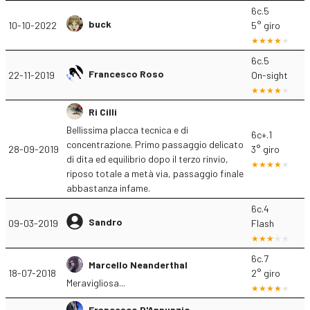
6c.5
buck
10-10-2022
5° giro
6c.5
Francesco Roso
22-11-2019
On-sight
Ri Cilli
Bellissima placca tecnica e di
6c+.1
concentrazione. Primo passaggio delicato
28-09-2019
3° giro
di dita ed equilibrio dopo il terzo rinvio,
riposo totale a metà via, passaggio finale
abbastanza infame.
6c.4
Sandro
09-03-2019
Flash
6c.7
Marcello Neanderthal
18-07-2018
2° giro
Meravigliosa...
Francesco D'Annunzio