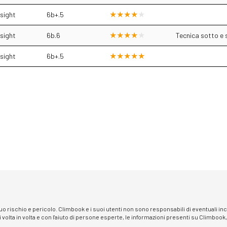
sight
6b+.5
sight
6b.6
Tecnica sotto e
sight
6b+.5
 suo rischio e pericolo. Climbook e i suoi utenti non sono responsabili di eventuali i
i volta in volta e con l'aiuto di persone esperte, le informazioni presenti su Climbook