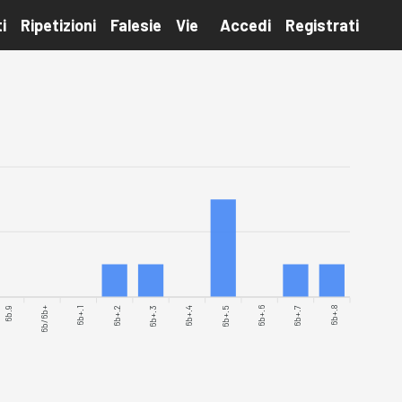
i
Ripetizioni
Falesie
Vie
Accedi
Registrati
6b.9
6b/6b+
6b+.1
6b+.2
6b+.3
6b+.4
6b+.6
6b+.7
6b+.8
6b+.5