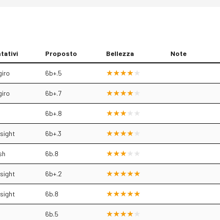
tativi
Proposto
Bellezza
Note
giro
6b+.5
giro
6b+.7
.
6b+.8
sight
6b+.3
sh
6b.8
sight
6b+.2
sight
6b.8
.
6b.5