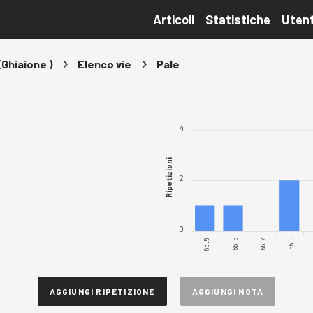
Articoli
Statistiche
Utent
(Ghiaione )
Elenco vie
Pale
4
Ripetizioni
2
0
6b.5
6b.6
6b.7
6b.8
AGGIUNGI RIPETIZIONE
AGGIUNGI NOTA