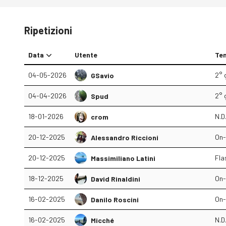
Ripetizioni
Data
Utente
Ten
04-05-2026
2° 
GSavio
04-04-2026
2° 
Spud
18-01-2026
N.D
crom
20-12-2025
On-
Alessandro Riccioni
20-12-2025
Fla
Massimiliano Latini
18-12-2025
On-
David Rinaldini
16-02-2025
On-
Danilo Roscini
16-02-2025
N.D
Micché