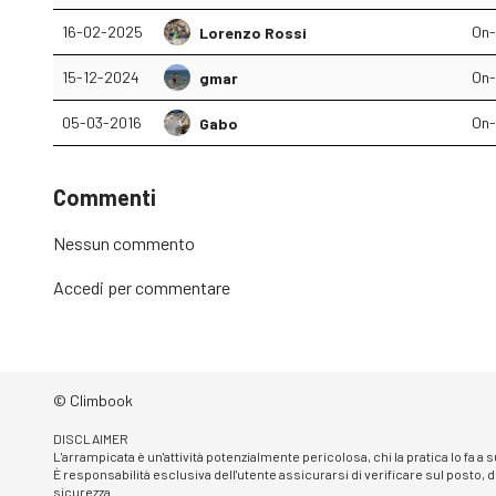
16-02-2025
On-
Lorenzo Rossi
15-12-2024
On-
gmar
05-03-2016
On-
Gabo
Commenti
Nessun commento
Accedi
per commentare
© Climbook
DISCLAIMER
L'arrampicata è un'attività potenzialmente pericolosa, chi la pratica lo fa a
È responsabilità esclusiva dell'utente assicurarsi di verificare sul posto, d
sicurezza.