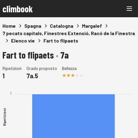
climbook
Home
Spagna
Catalogna
Margalef
7 pecats capitals, Finestres Extensió, Racó de la Finestra
Elenco vie
Fart to flipaets
Fart to flipaets
•
7a
Ripetizioni
Grado proposto
Bellezza
1
7a.5
1
Ripetizioni