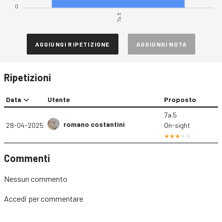
0
7a.5
AGGIUNGI RIPETIZIONE
AGGIUNGI NOTA
Ripetizioni
Data
Utente
Proposto
7a.5
romano costantini
28-04-2025
On-sight
Commenti
Nessun commento
Accedi
per commentare