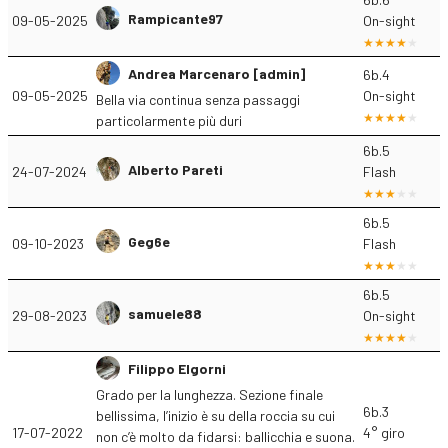
Rampicante97
09-05-2025
On-sight
Andrea Marcenaro [admin]
6b.4
09-05-2025
On-sight
Bella via continua senza passaggi
particolarmente più duri
6b.5
Alberto Pareti
24-07-2024
Flash
6b.5
Geg6e
09-10-2023
Flash
6b.5
samuele88
29-08-2023
On-sight
Filippo Elgorni
Grado per la lunghezza. Sezione finale
6b.3
bellissima, l’inizio è su della roccia su cui
17-07-2022
4° giro
non c’è molto da fidarsi: ballicchia e suona.