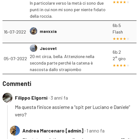
In particolare verso la metà ci sono due
punti in cui non mi sono per niente fidato
della roccia.
6b.5
mavxxia
16-07-2022
Flash
Jacovet
6b.2
20 mt circa, bella. Attenzione nella
05-07-2022
2° giro
seconda parte perché la catena è
nascosta dallo strapiombo
Commenti
Filippo Elgorni
∙ 3 anni fa
Ma questa finisce assieme a “spit per Luciano e Daniele”
vero?
Andrea Marcenaro [admin]
∙ 1 anno fa