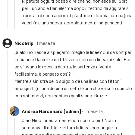
Ripetuta oggi, ti posso dire che no, non esce su "Spit
per Luciano e Daniele" ma dopo il tettino da aggirare si
riporta a dx con ancora 3 piastrine e doppia catena (una
vecchia e una nuova) completamente indipendenti
NicoGrip
∙ 1 mese fa
Qualcuno riesce a spiegarmi meglio le linee? Qui da spit per
Luciano e Daniele e da titti vedo solo una linea iniziale. Poi
se si usano le rocce a destra, la partenza diventa
facilissima, è pensato così?
Mentre a sinistra dello spigolo c’è una linea con fittoni
arrugginiti (di una decina di metri) e una che va sullo spigolo
con spit nuovi, non capisco quali siano. Grazie!
Andrea Marcenaro [admin]
∙ 1 mese fa
Ciao Nico, onestamente non ricordo più! Non mi
sembrava di difficle lettura la linea, comunque la
prossima volta che passo ci do un giro e ti so dire!