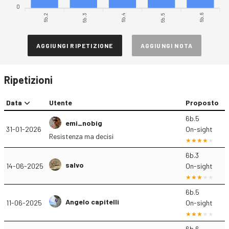
0
6b.2
6b.3
6b.5
6b.6
6b.4
AGGIUNGI RIPETIZIONE
AGGIUNGI NOTA
Ripetizioni
Data
Utente
Proposto
6b.5
emi_nobig
31-01-2026
On-sight
Resistenza ma decisi
6b.3
salvo
14-06-2025
On-sight
6b.5
Angelo capitelli
11-06-2025
On-sight
6b.6