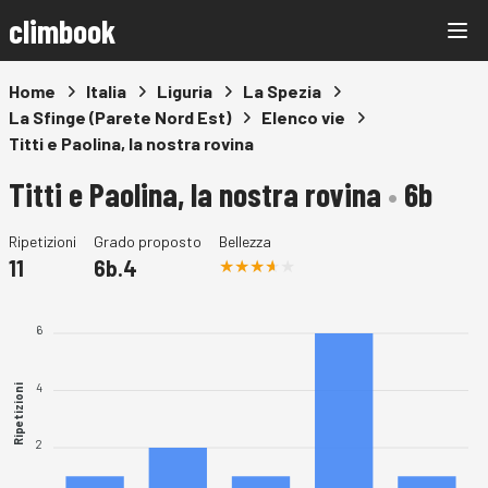
climbook
Home
Italia
Liguria
La Spezia
La Sfinge (Parete Nord Est)
Elenco vie
Titti e Paolina, la nostra rovina
Titti e Paolina, la nostra rovina
•
6b
Ripetizioni
Grado proposto
Bellezza
11
6b.4
6
4
Ripetizioni
2