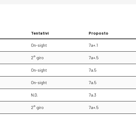
Tentativi
Proposto
On-sight
7a+.1
2° giro
7a+.5
On-sight
7a.5
On-sight
7a.5
N.D.
7a.3
2° giro
7a+.5