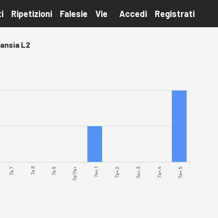
i
Ripetizioni
Falesie
Vie
Accedi
Registrati
'ansia L2
7a.7
7a.8
7a/7a+
7a+.1
7a+.2
7a+.3
7a+.4
7a+.5
7a.9