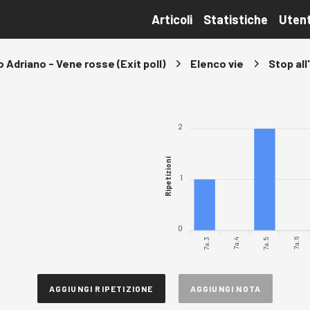
Articoli
Statistiche
Utent
 Adriano - Vene rosse (Exit poll)
Elenco vie
Stop all
2
Ripetizioni
1
0
7a.3
7a.4
7a.5
7a.6
AGGIUNGI RIPETIZIONE
AGGIUNGI NOTA