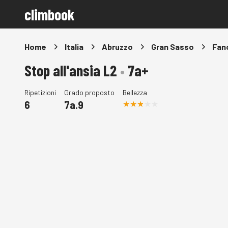
climbook
Home
Italia
Abruzzo
Gran Sasso
Fano
Stop all'ansia L2
•
7a+
Ripetizioni
Grado proposto
Bellezza
6
7a.9