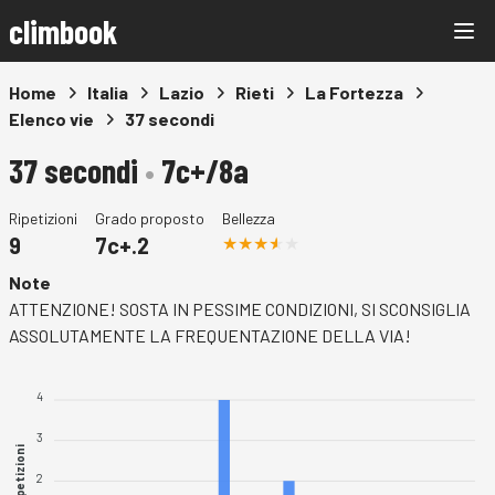
climbook
Home
Italia
Lazio
Rieti
La Fortezza
Elenco vie
37 secondi
37 secondi
•
7c+/8a
Ripetizioni
Grado proposto
Bellezza
9
7c+.2
Note
ATTENZIONE! SOSTA IN PESSIME CONDIZIONI, SI SCONSIGLIA
ASSOLUTAMENTE LA FREQUENTAZIONE DELLA VIA!
4
3
Ripetizioni
2