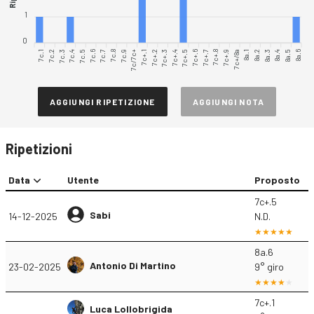
1
0
7c.1
7c.2
7c.3
7c.4
7c.5
7c.6
7c.8
7c.9
7c/7c+
7c+.1
7c+.2
7c+.3
7c+.4
7c+.5
7c+.6
7c+.7
7c+.8
7c+.9
8a.1
8a.2
8a.3
8a.4
8a.5
8a.6
7c.7
7c+/8a
AGGIUNGI RIPETIZIONE
AGGIUNGI NOTA
Ripetizioni
Data
Utente
Proposto
7c+.5
Sabi
14-12-2025
N.D.
8a.6
Antonio Di Martino
23-02-2025
9° giro
7c+.1
Luca Lollobrigida