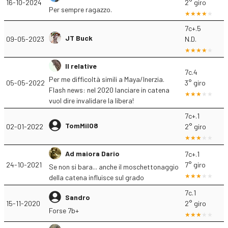
16-10-2024
2° giro
Per sempre ragazzo.
7c+.5
JT Buck
09-05-2023
N.D.
Il relative
7c.4
Per me difficoltà simili a Maya/Inerzia.
05-05-2022
3° giro
Flash news: nel 2020 lanciare in catena
vuol dire invalidare la libera!
7c+.1
TomMil08
02-01-2022
2° giro
Ad maiora Dario
7c+.1
24-10-2021
7° giro
Se non si bara... anche il moschettonaggio
della catena influisce sul grado
7c.1
Sandro
15-11-2020
2° giro
Forse 7b+