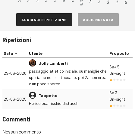
5a/5a+
5a+.3
5a+.5
AGGIUNGI RIPETIZIONE
AGGIUNGI NOTA
Ripetizioni
Data
Utente
Proposto
Jolly Lamberti
5a+.5
passaggio atletico iniziale, su maniglie che
29-06-2026
On-sight
speriamo non si staccano, poi 2a con erba
e un poco sporco
5a.3
Tappetto
25-06-2025
On-sight
Pericolosa rischio distacchi
Commenti
Nessun commento