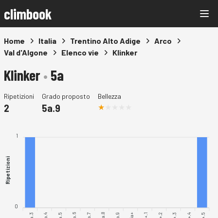
climbook
Home
Italia
Trentino Alto Adige
Arco
Val d'Algone
Elenco vie
Klinker
Klinker
•
5a
Ripetizioni
Grado proposto
Bellezza
2
5a.9
1
Ripetizioni
0
5a.3
5a.4
5a.5
5a.6
5a.7
5a.8
5a+.1
5a+.2
5a+.4
5a.9