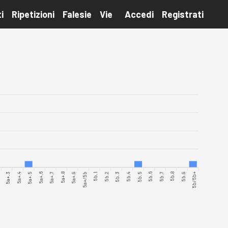
i
Ripetizioni
Falesie
Vie
Accedi
Registrati
5a+.3
5a+.4
5a+.5
5a+.6
5a+.7
5a+.8
5a+.9
5a+/5b
5b.1
5b.2
5b.3
5b.5
5b.6
5b.7
5b.8
5b.9
5b/5b+
5b.4