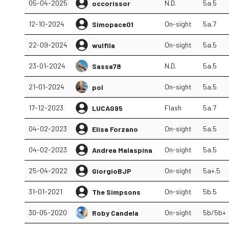
05-04-2025
N.D.
5a.5
occorissor
12-10-2024
On-sight
5a.7
Simopace01
22-09-2024
On-sight
5a.5
wulfila
23-01-2024
N.D.
5a.5
Sassa78
21-01-2024
On-sight
5a.5
pol
17-12-2023
Flash
5a.7
LUCAG95
04-02-2023
On-sight
5a.5
Elisa Forzano
04-02-2023
On-sight
5a.5
Andrea Malaspina
25-04-2022
On-sight
5a+.5
GiorgioBJP
31-01-2021
On-sight
5b.5
The Simpsons
30-05-2020
On-sight
5b/5b+
Roby Candela