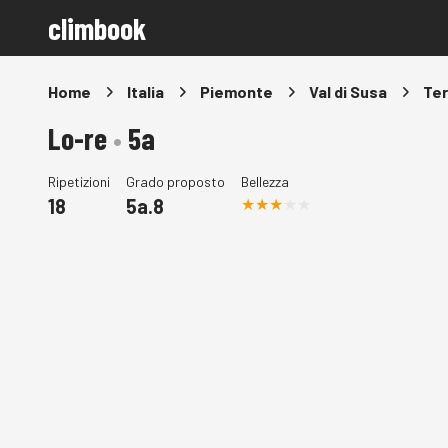
climbook
Home
Italia
Piemonte
Val di Susa
Ter
Lo-re
•
5a
Ripetizioni
Grado proposto
Bellezza
18
5a.8