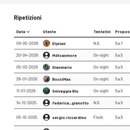
Ripetizioni
Data
Utente
Tentativi
Propos
09-05-2026
N.D.
5a.7
Elysian
20-04-2026
On-sight
5a.5
Mdtcanmore
05-03-2026
On-sight
5a.5
Gianmario
26-01-2026
On-sight
5a.5
BocciMax
11-01-2026
On-sight
5a.5
Selvaggia Blu
14-12-2025
N.D.
5a.5
federica_gianotto
05-10-2025
Flash
5a.5
sergio.riccardino