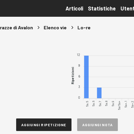
Articoli
Statistiche
Utent
razze di Avalon
Elenco vie
Lo-re
12
9
Ripetizioni
6
3
0
5a.5
5a.6
5a.7
5a.8
5a.9
5a/5a+
5a+.2
5a+.1
AGGIUNGI RIPETIZIONE
AGGIUNGI NOTA