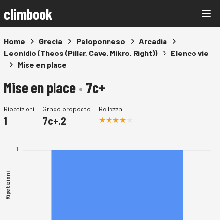
climbook
Home
Grecia
Peloponneso
Arcadia
Leonidio (Theos (Pillar, Cave, Mikro, Right))
Elenco vie
Mise en place
Mise en place
•
7c+
Ripetizioni
Grado proposto
Bellezza
1
7c+.2
1
Ripetizioni