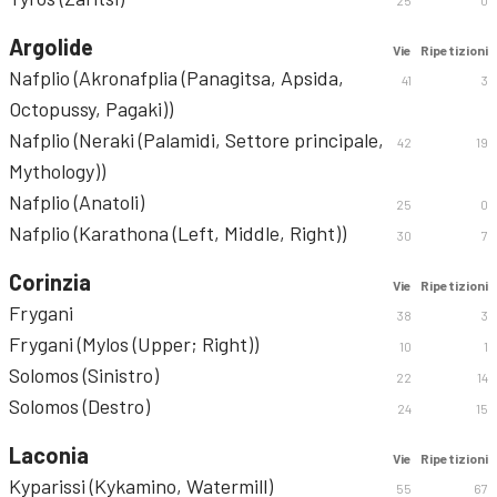
25
0
Argolide
Vie
Ripetizioni
Nafplio (Akronafplia (Panagitsa, Apsida,
41
3
Octopussy, Pagaki))
Nafplio (Neraki (Palamidi, Settore principale,
42
19
Mythology))
Nafplio (Anatoli)
25
0
Nafplio (Karathona (Left, Middle, Right))
30
7
Corinzia
Vie
Ripetizioni
Frygani
38
3
Frygani (Mylos (Upper; Right))
10
1
Solomos (Sinistro)
22
14
Solomos (Destro)
24
15
Laconia
Vie
Ripetizioni
Kyparissi (Kykamino, Watermill)
55
67