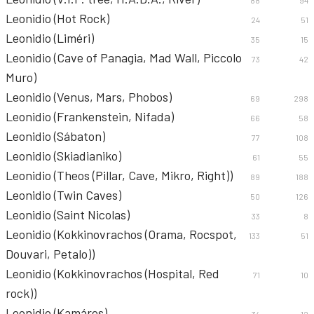
88
94
Leonidio (Hot Rock)
24
51
Leonidio (Liméri)
35
15
Leonidio (Cave of Panagia, Mad Wall, Piccolo
73
42
Muro)
Leonidio (Venus, Mars, Phobos)
69
298
Leonidio (Frankenstein, Nifada)
66
58
Leonidio (Sábaton)
77
108
Leonidio (Skiadianiko)
61
55
Leonidio (Theos (Pillar, Cave, Mikro, Right))
89
188
Leonidio (Twin Caves)
50
126
Leonidio (Saint Nicolas)
33
8
Leonidio (Kokkinovrachos (Orama, Rocspot,
133
51
Douvari, Petalo))
Leonidio (Kokkinovrachos (Hospital, Red
71
10
rock))
Leonidio (Kamáres)