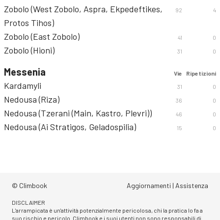
Zobolo (West Zobolo, Aspra, Ekpedeftikes,
92
4
Protos Tihos)
Zobolo (East Zobolo)
41
0
Zobolo (Hioni)
31
0
Messenia
Vie
Ripetizioni
Kardamyli
31
0
Nedousa (Riza)
36
0
Nedousa (Tzerani (Main, Kastro, Plevri))
46
0
Nedousa (Ai Stratigos, Geladospilia)
15
0
© Climbook
Aggiornamenti
|
Assistenza
DISCLAIMER
L'arrampicata è un'attività potenzialmente pericolosa, chi la pratica lo fa a
suo rischio e pericolo. Climbook e i suoi utenti non sono responsabili di