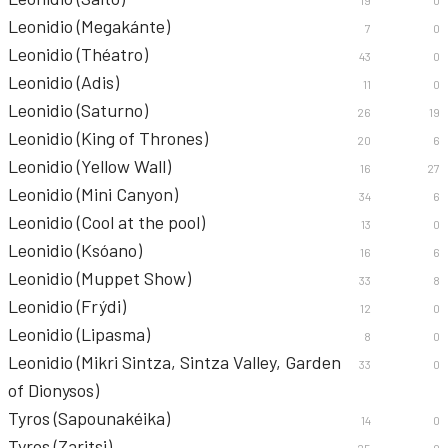
19
0
Leonidio (Megakánte)
7
0
Leonidio (Théatro)
43
0
Leonidio (Adis)
11
0
Leonidio (Saturno)
26
19
Leonidio (King of Thrones)
20
6
Leonidio (Yellow Wall)
16
27
Leonidio (Mini Canyon)
34
6
Leonidio (Cool at the pool)
13
0
Leonidio (Ksóano)
16
6
Leonidio (Muppet Show)
33
8
Leonidio (Frýdi)
12
0
Leonidio (Lipasma)
8
0
Leonidio (Mikri Sintza, Sintza Valley, Garden
33
0
of Dionysos)
Tyros (Sapounakéika)
14
0
Tyros (Zaritsi)