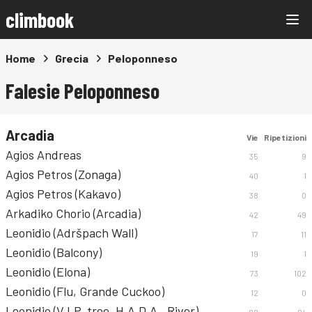
climbook
Home
Grecia
Peloponneso
Falesie Peloponneso
Arcadia
Vie
Ripetizioni
Agios Andreas
35
9
Agios Petros (Zonaga)
40
1
Agios Petros (Kakavo)
38
0
Arkadiko Chorio (Arcadia)
42
49
Leonidio (Adršpach Wall)
17
11
Leonidio (Balcony)
19
1
Leonidio (Elona)
73
102
Leonidio (Flu, Grande Cuckoo)
12
0
Leonidio (V.I.P. tree, H.A.D.A., River)