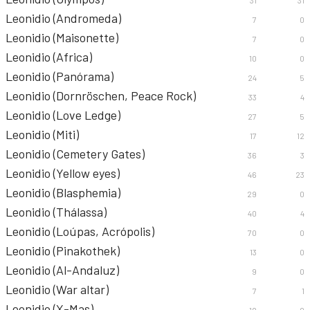
31
31
Leonidio (Andromeda)
7
0
Leonidio (Maisonette)
7
0
Leonidio (Africa)
10
0
Leonidio (Panórama)
24
5
Leonidio (Dornröschen, Peace Rock)
33
4
Leonidio (Love Ledge)
27
5
Leonidio (Miti)
17
12
Leonidio (Cemetery Gates)
36
3
Leonidio (Yellow eyes)
46
23
Leonidio (Blasphemia)
29
0
Leonidio (Thálassa)
40
4
Leonidio (Loúpas, Acrópolis)
70
0
Leonidio (Pinakothek)
13
0
Leonidio (Al-Andaluz)
9
0
Leonidio (War altar)
7
1
Leonidio (X-Mas)