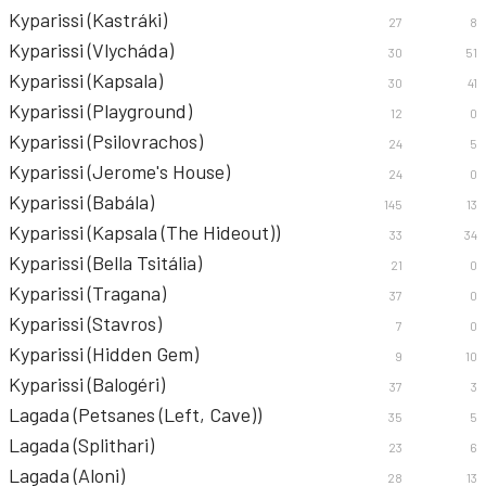
Kyparissi (Kastráki)
27
8
Kyparissi (Vlycháda)
30
51
Kyparissi (Kapsala)
30
41
Kyparissi (Playground)
12
0
Kyparissi (Psilovrachos)
24
5
Kyparissi (Jerome's House)
24
0
Kyparissi (Babála)
145
13
Kyparissi (Kapsala (The Hideout))
33
34
Kyparissi (Bella Tsitália)
21
0
Kyparissi (Tragana)
37
0
Kyparissi (Stavros)
7
0
Kyparissi (Hidden Gem)
9
10
Kyparissi (Balogéri)
37
3
Lagada (Petsanes (Left, Cave))
35
5
Lagada (Splithari)
23
6
Lagada (Aloni)
28
13