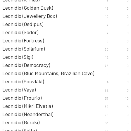
19
0
Leonidio (Golden Dusk)
16
0
Leonidio (Jewellery Box)
10
0
Leonidio (Oedipus)
7
0
Leonidio (Sodor)
7
0
Leonidio (Fortress)
8
0
Leonidio (Solárium)
30
3
Leonidio (Sigi)
12
0
Leonidio (Democracy)
75
0
Leonidio (Blue Mountains, Brazilian Cave)
9
0
Leonidio (Souvláki)
4
0
Leonidio (Vaya)
22
0
Leonidio (Frourio)
37
10
Leonidio (Mikri Elvetia)
52
4
Leonidio (Neanderthal)
25
0
Leonidio (Geráki)
33
5
Leonidio (Sálto)