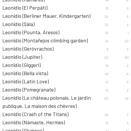
34
12
Leonidio (El Perpáti)
19
0
Leonidio (Berliner Mauer, Kindergarten)
25
5
Leonidio (Sála)
32
4
Leonidio (Pounta, Aresos)
47
1
Leonidio (Montañejos climbing garden)
24
20
Leonidio (Geròvrachos)
8
0
Leonidio (Jupiter)
52
191
Leonidio (Giggerl)
10
0
Leonidio (Bella vista)
45
14
Leonidio (Latin Love)
12
0
Leonidio (Pomegranate)
10
2
Leonidio (Le château polonais, Le jardin
62
23
publique, La maison des chèvres)
Leonidio (Crash of the Titans)
29
7
Leonidio (Námaste, Hermes)
21
4
Leonidio (Olympos)