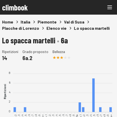
climbook
Home
Italia
Piemonte
Val di Susa
Placche di Lorenzo
Elenco vie
Lo spacca martelli
Lo spacca martelli
•
6a
Ripetizioni
Grado proposto
Bellezza
14
6a.2
8
6
Ripetizioni
4
2
0
5c.2
5c.4
5c.6
5c.7
5c.8
5c.9
6a.1
6a.2
6a.3
6a.4
6a.5
6a.6
6a.7
6a.8
6a.9