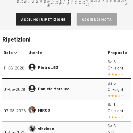
5c.3
5c.5
5c/5c+
5c+.1
5c+.2
5c+.3
5c+.4
5c+.5
5c+.7
5c+.8
5c+.9
5c+/6a
6a/6a+
5c+.6
AGGIUNGI RIPETIZIONE
AGGIUNGI NOTA
Ripetizioni
Data
Utente
Proposto
6a.5
Pietro_83
11-06-2026
On-sight
6a.5
Daniele Marrucci
01-05-2026
On-sight
6a.1
MIRCO
07-08-2025
On-sight
6a.5
vlkvlese
01-06-2025
N.D.