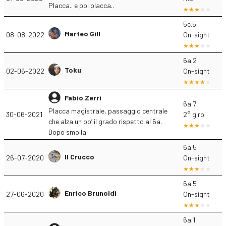
Placca.. e poi placca..
5c.5
Marteo Gill
08-08-2022
On-sight
6a.2
Toku
02-06-2022
On-sight
Fabio Zerri
6a.7
Placca magistrale, passaggio centrale
30-06-2021
2° giro
che alza un po’ il grado rispetto al 6a.
Dopo smolla
6a.5
Il Crucco
26-07-2020
On-sight
6a.5
Enrico Brunoldi
27-06-2020
On-sight
6a.1