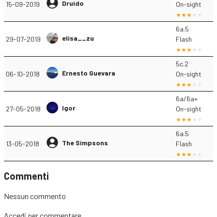
Druido
15-09-2019
On-sight
6a.5
elisa__zu
29-07-2019
Flash
5c.2
Ernesto Guevara
06-10-2018
On-sight
6a/6a+
Igor
27-05-2018
On-sight
6a.5
The Simpsons
13-05-2018
Flash
Commenti
Nessun commento
Accedi
per commentare