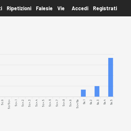
i
Ripetizioni
Falesie
Vie
Accedi
Registrati
5c/5c+
5c+.1
5c+.3
5c+.4
5c+.6
5c+.7
5c+.9
5c+/6a
6a.2
6a.3
6a.5
5c.9
5c+.2
5c+.5
5c+.8
6a.1
6a.4