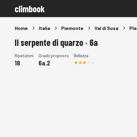
climbook
Home
Italia
Piemonte
Val di Susa
Pla
Il serpente di quarzo
•
6a
Ripetizioni
Grado proposto
Bellezza
18
6a.2