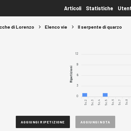
Articoli
Statistiche
Utent
cche di Lorenzo
Elenco vie
Il serpente di quarzo
12
9
Ripetizioni
6
3
0
5c.2
5c.4
5c.5
5c.7
5c.8
5c.3
5c.6
AGGIUNGI RIPETIZIONE
AGGIUNGI NOTA