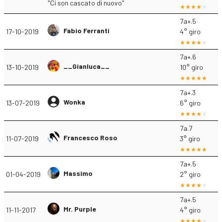
"Ci son cascato di nuovo"
7a+.5
Fabio Ferranti
17-10-2019
4° giro
7a+.6
__Gianluca__
13-10-2019
10° giro
7a+.3
Wonka
13-07-2019
6° giro
7a.7
Francesco Roso
11-07-2019
3° giro
7a+.5
Massimo
01-04-2019
2° giro
7a+.5
Mr. Purple
11-11-2017
4° giro