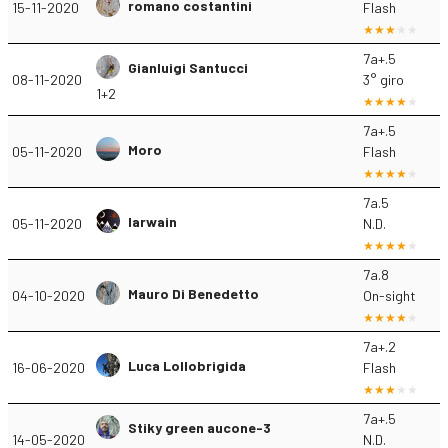
romano costantini
15-11-2020
Flash
7a+.5
Gianluigi Santucci
08-11-2020
3° giro
1+2
7a+.5
Moro
05-11-2020
Flash
7a.5
Iarwain
05-11-2020
N.D.
7a.8
Mauro Di Benedetto
04-10-2020
On-sight
7a+.2
Luca Lollobrigida
16-06-2020
Flash
7a+.5
Stiky green aucone-3
14-05-2020
N.D.