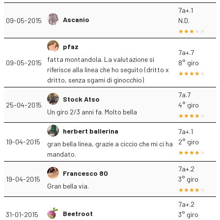
7a+.1
Ascanio
09-05-2015
N.D.
pfaz
7a+.7
fatta montandola. La valutazione si
09-05-2015
8° giro
riferisce alla linea che ho seguito (dritto x
dritto, senza sgami di ginocchio)
7a.7
Stock Atso
25-04-2015
4° giro
Un giro 2/3 anni fa. Molto bella
herbert ballerina
7a+.1
19-04-2015
2° giro
gran bella linea, grazie a ciccio che mi ci ha
mandato.
7a+.2
Francesco 80
19-04-2015
3° giro
Gran bella via.
7a+.2
Beetroot
31-01-2015
3° giro