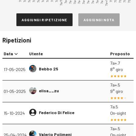
7a/7a+
7a+.2
7a+.4
7a+.5
7a+.6
7a+.7
7a+.9
7a+/7b
7a+.3
AGGIUNGI RIPETIZIONE
AGGIUNGI NOTA
Ripetizioni
Data
Utente
Proposto
7a+.7
Bebbo 25
17-05-2025
8° giro
7a+.5
elisa__zu
01-05-2025
9° giro
7a.5
Federico Di Felice
15-10-2024
On-sight
7a+.5
Valerio Polimeni
25-04-2024
On-sight