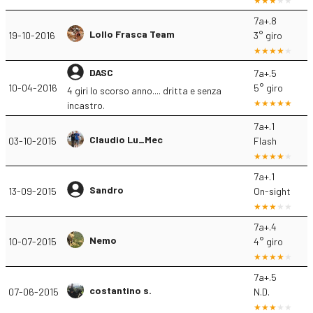
7a+.8
Lollo Frasca Team
19-10-2016
3° giro
DASC
7a+.5
10-04-2016
5° giro
4 giri lo scorso anno.... dritta e senza
incastro.
7a+.1
Claudio Lu_Mec
03-10-2015
Flash
7a+.1
Sandro
13-09-2015
On-sight
7a+.4
Nemo
10-07-2015
4° giro
7a+.5
costantino s.
07-06-2015
N.D.