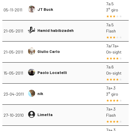
7a.5
JT Buck
05-11-2011
3° giro
7a.5
Hamid habibzadeh
21-05-2011
Flash
7a/7a+
Giulio Carlo
21-05-2011
On-sight
7a.6
Paolo Locatelli
15-05-2011
On-sight
7a+.3
nik
23-04-2011
3° giro
7a+.3
Limetta
27-10-2010
Flash
7a+.3