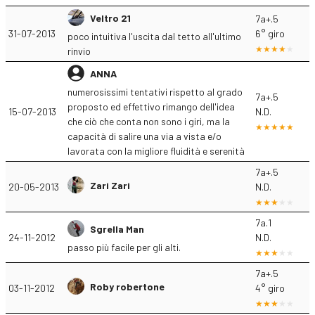
Veltro 21
7a+.5
31-07-2013
6° giro
poco intuitiva l'uscita dal tetto all'ultimo
rinvio
ANNA
numerosissimi tentativi rispetto al grado
7a+.5
proposto ed effettivo rimango dell'idea
15-07-2013
N.D.
che ciò che conta non sono i giri, ma la
capacità di salire una via a vista e/o
lavorata con la migliore fluidità e serenità
7a+.5
Zari Zari
20-05-2013
N.D.
7a.1
Sgrella Man
24-11-2012
N.D.
passo più facile per gli alti.
7a+.5
Roby robertone
03-11-2012
4° giro