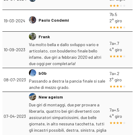
7b.5
Paolo Condemi
19-03-2024
2° giro
Frank
7a+.7
Via molto bella e dallo sviluppo vario e
10-09-2023
4° giro
articolato, con boulderino finale bello
infame.. due giri a febbraio 2020 ed altri
due oggi per completarla!
b0b
7a+.2
08-07-2023
3° giro
Passando a destra la pancia finale si sale
anche di mezzo grado.
New ageism
Due giri di montaggi, due per provare a
7a+.5
liberarla, quattro bei giri divertenti con
07-04-2023
4° giro
assicuratori simpaticissimi, due belle
giornate, in alto nessuna tacchetta, tutti
gli incastri possibili, destra, sinistra, piglia