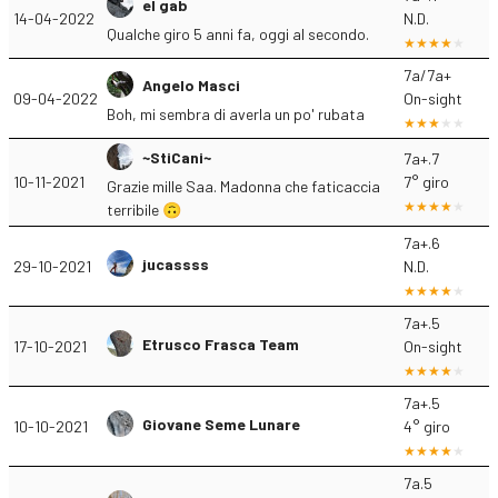
el gab
14-04-2022
N.D.
Qualche giro 5 anni fa, oggi al secondo.
7a/7a+
Angelo Masci
09-04-2022
On-sight
Boh, mi sembra di averla un po' rubata
~StiCani~
7a+.7
10-11-2021
7° giro
Grazie mille Saa. Madonna che faticaccia
terribile 🙃
7a+.6
jucassss
29-10-2021
N.D.
7a+.5
Etrusco Frasca Team
17-10-2021
On-sight
7a+.5
Giovane Seme Lunare
10-10-2021
4° giro
7a.5