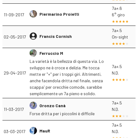
7a+.6
Piermarino Proietti
11-09-2017
6° giro
7a+.5
Francis Cornish
02-05-2017
On-sight
Ferruccio M
La varietà è la bellezza di questa via. Lo
7a+.5
sviluppo ne è croce e delizia. Me tocca
29-04-2017
N.D.
mette er "+" per i troppi giri. Altrimenti,
anche facendola dritta nel finale, senza
scappa' per orecchie comode, sarebbe
semplicemente un 7a pieno e solido.
7a+.5
Oronzo Canà
11-03-2017
N.D.
Forse dritta per i piccolini è difficile
7a+.5
MauR
03-03-2017
N.D.