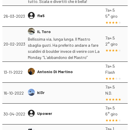
tutto. Scala e divertiti che è bella!
7a+.5
fla5
26-03-2023
5° giro
IL Toro
7a+.5
Bellissima via, lunga lunga. Il Mastro
20-02-2023
2° giro
sbaglia gusti. Ha preferito andare a fare
scaldini di boulder invece di venire con La
Monday. “L’abbandono del Mastro”
7a+.5
Antonio Di Martino
13-11-2022
Flash
7a+.5
kl3r
16-10-2022
N.D.
7a+.5
Upower
30-04-2022
6° giro
7a+.1