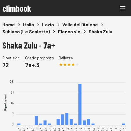
climbook
Home
Italia
Lazio
Valle dell'Aniene
Subiaco (Le Scalette)
Elenco vie
Shaka Zulu
Shaka Zulu
•
7a+
Ripetizioni
Grado proposto
Bellezza
72
7a+.3
28
21
Ripetizioni
14
7
0
7a.1
7a.2
7a.3
7a.4
7a.5
7a.6
7a.7
7a.8
7a.9
7a+.1
7a+.8
7b.1
7b.2
7b.3
7b.4
7b.5