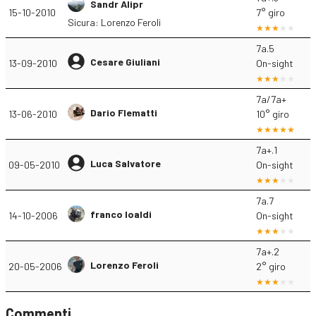
Sandr Alipr
15-10-2010
7° giro
Sicura: Lorenzo Feroli
7a.5
Cesare Giuliani
13-09-2010
On-sight
7a/7a+
Dario Flematti
13-06-2010
10° giro
7a+.1
Luca Salvatore
09-05-2010
On-sight
7a.7
franco loaldi
14-10-2006
On-sight
7a+.2
Lorenzo Feroli
20-05-2006
2° giro
Commenti