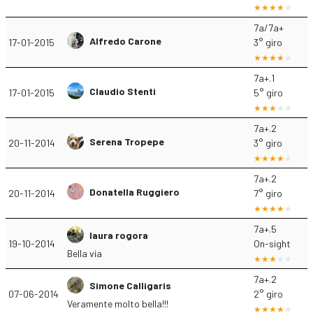
7a/7a+
Alfredo Carone
17-01-2015
3° giro
7a+.1
Claudio Stenti
17-01-2015
5° giro
7a+.2
Serena Tropepe
20-11-2014
3° giro
7a+.2
Donatella Ruggiero
20-11-2014
7° giro
7a+.5
laura rogora
19-10-2014
On-sight
Bella via
7a+.2
Simone Calligaris
07-06-2014
2° giro
Veramente molto bella!!!