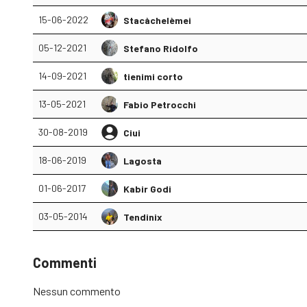
15-06-2022
Stacàchelèmei
05-12-2021
Stefano Ridolfo
14-09-2021
tienimi corto
13-05-2021
Fabio Petrocchi
30-08-2019
Ciui
18-06-2019
Lagosta
01-06-2017
Kabir Godi
03-05-2014
Tendinix
Commenti
Nessun commento