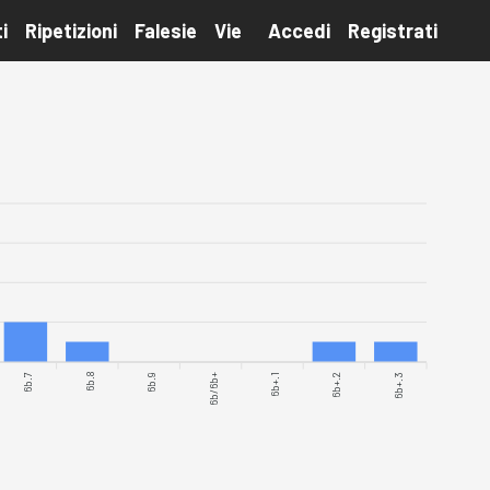
i
Ripetizioni
Falesie
Vie
Accedi
Registrati
6b.7
6b.8
6b.9
6b/6b+
6b+.2
6b+.3
6b+.1