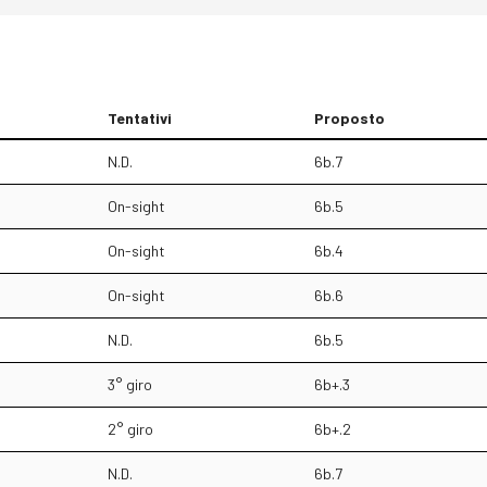
Tentativi
Proposto
N.D.
6b.7
On-sight
6b.5
On-sight
6b.4
On-sight
6b.6
N.D.
6b.5
3° giro
6b+.3
2° giro
6b+.2
N.D.
6b.7