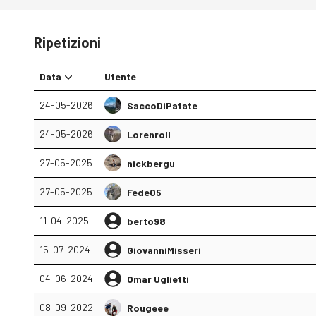
Ripetizioni
Data
Utente
24-05-2026
SaccoDiPatate
24-05-2026
Lorenroll
27-05-2025
nickbergu
27-05-2025
Fede05
11-04-2025
berto98
15-07-2024
GiovanniMisseri
04-06-2024
Omar Uglietti
08-09-2022
Rougeee