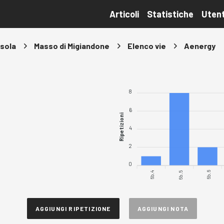
Articoli
Statistiche
Utent
sola
Masso di Migiandone
Elenco vie
Aenergy
8
6
Ripetizioni
4
2
0
6b.4
6b.5
6b.6
AGGIUNGI RIPETIZIONE
AGGIUNGI NOTA