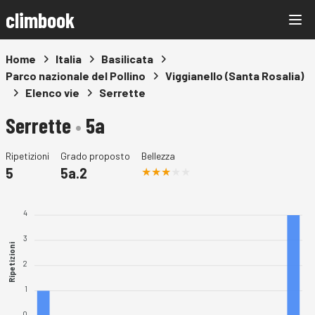
climbook
Home
Italia
Basilicata
Parco nazionale del Pollino
Viggianello (Santa Rosalia)
Elenco vie
Serrette
Serrette
•
5a
Ripetizioni
Grado proposto
Bellezza
5
5a.2
4
3
Ripetizioni
2
1
0