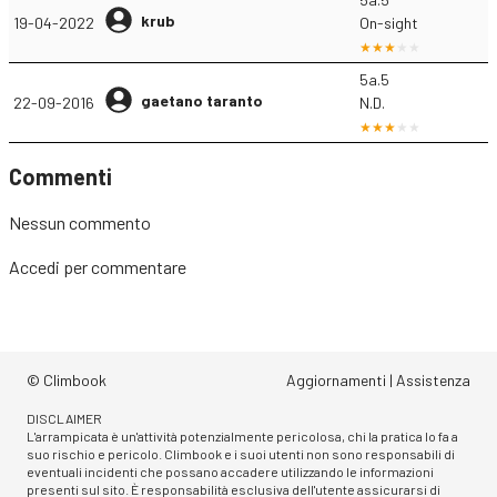
krub
19-04-2022
On-sight
5a.5
gaetano taranto
22-09-2016
N.D.
Commenti
Nessun commento
Accedi
per commentare
© Climbook
Aggiornamenti
|
Assistenza
DISCLAIMER
L'arrampicata è un'attività potenzialmente pericolosa, chi la pratica lo fa a
suo rischio e pericolo. Climbook e i suoi utenti non sono responsabili di
eventuali incidenti che possano accadere utilizzando le informazioni
presenti sul sito. È responsabilità esclusiva dell'utente assicurarsi di