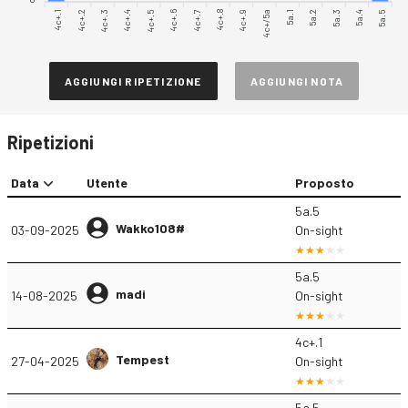
4c+.1
4c+.2
4c+.4
4c+.5
4c+.6
4c+.7
4c+.9
4c+/5a
4c+.3
4c+.8
5a.1
5a.2
5a.4
5a.5
5a.3
AGGIUNGI RIPETIZIONE
AGGIUNGI NOTA
Ripetizioni
Data
Utente
Proposto
5a.5
Wakko108#
03-09-2025
On-sight
5a.5
madi
14-08-2025
On-sight
4c+.1
Tempest
27-04-2025
On-sight
5a.5