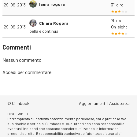
laura rogora
29-09-2013
3° giro
7b+.5
Chiara Rogora
29-09-2013
On-sight
bella e continua
Commenti
Nessun commento
Accedi
per commentare
© Climbook
Aggiornamenti
|
Assistenza
DISCLAIMER
L'arrampicata è un'attività potenzialmente pericolosa, chi la pratica lo fa a
suo rischio e pericolo. Climbook e i suoi utenti non sono responsabili di
eventuali incidenti che possano accadere utilizzando le informazioni
presenti sul sito. È responsabilità esclusiva dell'utente assicurarsi di