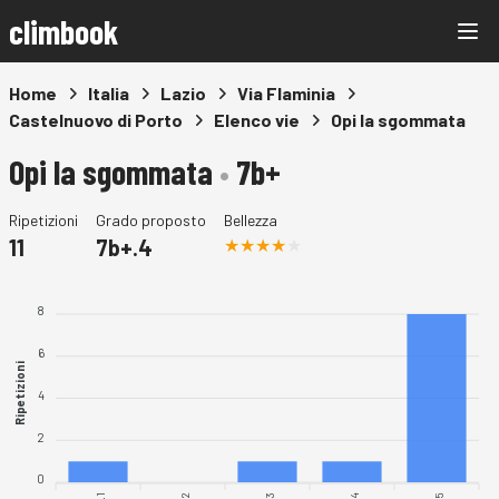
climbook
Home
Italia
Lazio
Via Flaminia
Castelnuovo di Porto
Elenco vie
Opi la sgommata
Opi la sgommata
•
7b+
Ripetizioni
Grado proposto
Bellezza
11
7b+.4
8
6
Ripetizioni
4
2
0