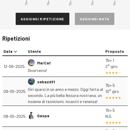
7b+.1
7b+.2
7b+.3
7b+.4
7b+.5
AGGIUNGI RIPETIZIONE
AGGIUNGI NOTA
Ripetizioni
Data
Utente
Proposto
7b+.1
MarCat
12-06-2025
2° giro
Divertente!
sebazdtt
7b+.5
Giri sparsi in un anno e mezzo. Oggi fatta al
09-05-2025
10° giro
secondo. La più bella fessura nostrana, un
insieme di tecnicismi, incastri e tenenza!
7b+.5
Gaspa
08-05-2025
N.D.