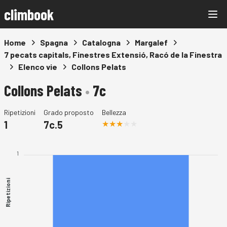
climbook
Home
Spagna
Catalogna
Margalef
7 pecats capitals, Finestres Extensió, Racó de la Finestra
Elenco vie
Collons Pelats
Collons Pelats
•
7c
Ripetizioni
Grado proposto
Bellezza
1
7c.5
1
Ripetizioni