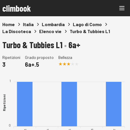
climbook
Home
Italia
Lombardia
Lago di Como
La Discoteca
Elenco vie
Turbo & Tubbies L1
Turbo & Tubbies L1
•
6a+
Ripetizioni
Grado proposto
Bellezza
3
6a+.5
1
Ripetizioni
0