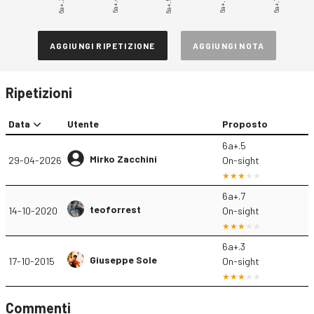
6a+.3
6a+.4
6a+.6
6a+.7
6a+.5
AGGIUNGI RIPETIZIONE
AGGIUNGI NOTA
Ripetizioni
Data
Utente
Proposto
6a+.5
Mirko Zacchini
29-04-2026
On-sight
6a+.7
teoforrest
14-10-2020
On-sight
6a+.3
Giuseppe Sole
17-10-2015
On-sight
Commenti