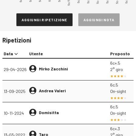
6c/6c+
6c+.3
6c+.5
AGGIUNGI RIPETIZIONE
AGGIUNGI NOTA
Ripetizioni
Data
Utente
Proposto
6c+.5
Mirko Zacchini
29-04-2026
2° giro
6c.5
Andrea Valeri
13-09-2025
On-sight
6c.5
Domisitta
10-11-2024
On-sight
6c+.3
Taro
13-03-2022
2° giro