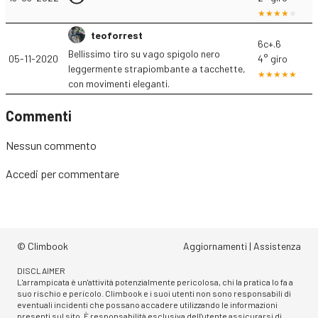
teoforrest
6c+.6
Bellissimo tiro su vago spigolo nero
05-11-2020
4° giro
leggermente strapiombante a tacchette,
con movimenti eleganti.
Commenti
Nessun commento
Accedi
per commentare
© Climbook
Aggiornamenti
|
Assistenza
DISCLAIMER
L'arrampicata è un'attività potenzialmente pericolosa, chi la pratica lo fa a
suo rischio e pericolo. Climbook e i suoi utenti non sono responsabili di
eventuali incidenti che possano accadere utilizzando le informazioni
presenti sul sito. È responsabilità esclusiva dell'utente assicurarsi di