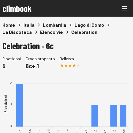
climbook
Home
Italia
Lombardia
Lago di Como
La Discoteca
Elenco vie
Celebration
Celebration
•
6c
Ripetizioni
Grado proposto
Bellezza
5
6c+.1
2
Ripetizioni
1
0
6c.5
6c.7
6c.8
6c+.1
6c+.4
6c+.6
6c.6
6c.9
6c+.2