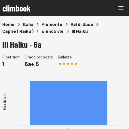
climbook
Home
Italia
Piemonte
Val di Susa
Caprie ( Haiku )
Elenco vie
III Haiku
III Haiku
•
6a
Ripetizioni
Grado proposto
Bellezza
1
6a+.5
1
Ripetizioni
0