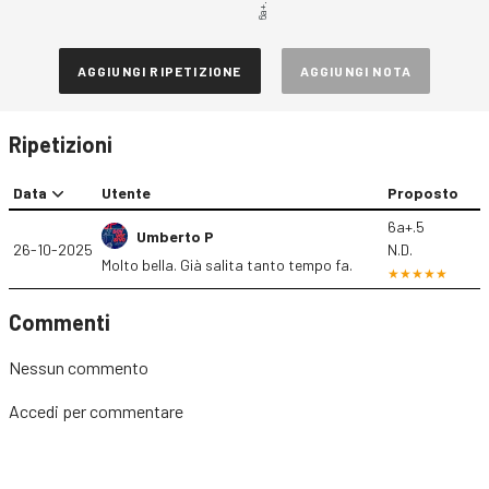
6a+.5
AGGIUNGI RIPETIZIONE
AGGIUNGI NOTA
Ripetizioni
Data
Utente
Proposto
6a+.5
Umberto P
26-10-2025
N.D.
Molto bella. Già salita tanto tempo fa.
Commenti
Nessun commento
Accedi
per commentare