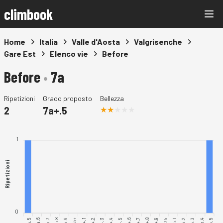
climbook
Home
Italia
Valle d'Aosta
Valgrisenche
Gare Est
Elenco vie
Before
Before
•
7a
Ripetizioni
Grado proposto
Bellezza
2
7a+.5
1
Ripetizioni
0
7a.5
7a.6
7a.7
7a.8
7a.9
7a+.1
7a+.8
7b.1
7b.2
7b.3
7b.4
7b.5