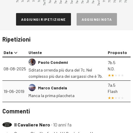
7a/7a+
7a+.2
7a+.3
7a+.4
7a+.6
7a+.7
7a+.9
7a+/7b
7a+.5
AGGIUNGI RIPETIZIONE
AGGIUNGI NOTA
Ripetizioni
Data
Utente
Proposto
Paolo Condemi
7b.5
08-08-2025
N.D.
Sditata orrenda più dura del 7c. Nel
complesso più dura dei sargassi che è 7b.
7a.5
Marco Candela
19-06-2019
Flash
Manca la prima placcheta
Commenti
Il Cavaliere Nero
∙ 10 anni fa