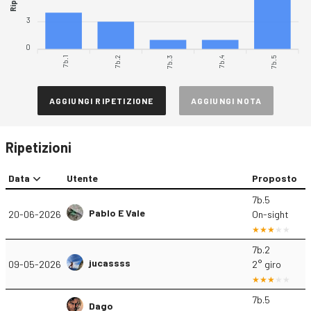
3
0
7b.1
7b.2
7b.4
7b.5
7b.3
AGGIUNGI RIPETIZIONE
AGGIUNGI NOTA
Ripetizioni
Data
Utente
Proposto
7b.5
Pablo E Vale
20-06-2026
On-sight
7b.2
jucassss
09-05-2026
2° giro
7b.5
Dago