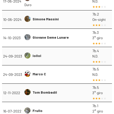
17-06-2024
N.D.
Duro
7b.2
Simone Massini
10-06-2024
On-sight
7b.3
Giovane Seme Lunare
14-10-2023
3° giro
7b.4
lollol
24-09-2023
N.D.
7b.5
Marco C
24-09-2023
N.D.
7b.5
Tom Bombadil
12-11-2022
3° giro
7b.1
Frullo
16-07-2022
2° giro