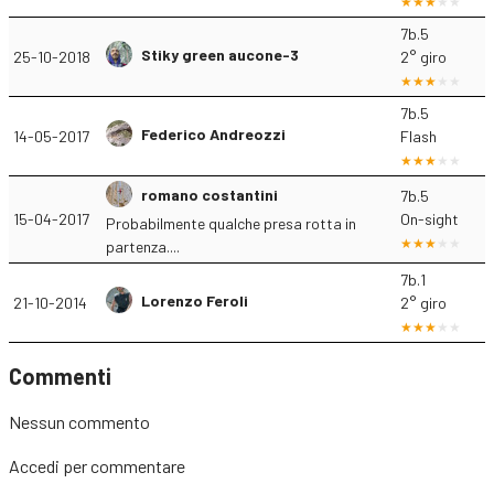
7b.5
Stiky green aucone-3
25-10-2018
2° giro
7b.5
Federico Andreozzi
14-05-2017
Flash
romano costantini
7b.5
15-04-2017
On-sight
Probabilmente qualche presa rotta in
partenza....
7b.1
Lorenzo Feroli
21-10-2014
2° giro
Commenti
Nessun commento
Accedi
per commentare