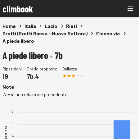
climbook
Home
Italia
Lazio
Rieti
Grotti (Grotti Bassa - Nuovo Settore)
Elenco vie
A piede libero
A piede libero
•
7b
Ripetizioni
Grado proposto
Bellezza
19
7b.4
Note
7a+ in una relazione precedente
12
9
Ripetizioni
6