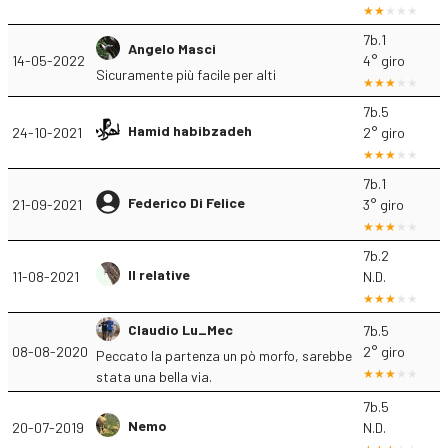
7b.1
Angelo Masci
14-05-2022
4° giro
Sicuramente più facile per alti
7b.5
Hamid habibzadeh
24-10-2021
2° giro
7b.1
Federico Di Felice
21-09-2021
3° giro
7b.2
Il relative
11-08-2021
N.D.
Claudio Lu_Mec
7b.5
08-08-2020
2° giro
Peccato la partenza un pò morfo, sarebbe
stata una bella via.
7b.5
Nemo
20-07-2019
N.D.