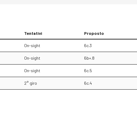
Tentativi
Proposto
On-sight
6c.3
On-sight
6b+.8
On-sight
6c.5
2° giro
6c.4