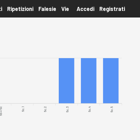
i
Ripetizioni
Falesie
Vie
Accedi
Registrati
b+/6c
6c.1
6c.2
6c.3
6c.4
6c.5