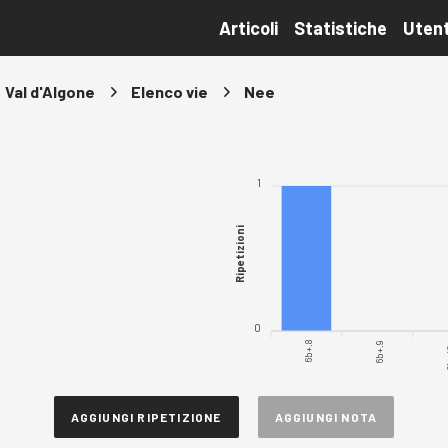
Articoli
Statistiche
Utent
Val d'Algone
Elenco vie
Nee
1
Ripetizioni
0
6b+.8
6b+.9
6
AGGIUNGI RIPETIZIONE
AGGIUNGI NOTA