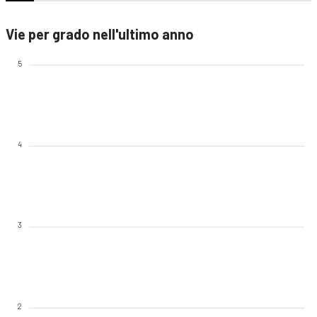
Vie per grado nell'ultimo anno
5
4
3
2