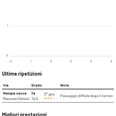
1
0
0
1
2
3
4
5
Ultime ripetizioni
Via
Grado
Note
Mangia cacca
7a
3° giro
Passaggio difficile dopo il tettino
Massone (Abissi)
7a.5
Migliori prestazioni