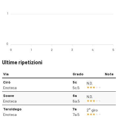
1
0
0
1
2
3
4
5
Ultime ripetizioni
Via
Grado
Note
Cirò
5c
N.D.
Enoteca
5c.5
Soave
6a
N.D.
Enoteca
6a.5
Teroldego
7a
2° giro
Enoteca
7a.5