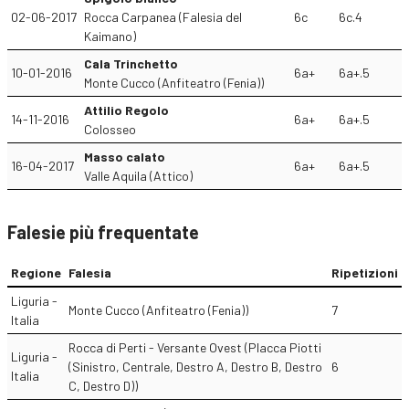
02-06-2017
Rocca Carpanea (Falesia del
6c
6c.4
Kaimano)
Cala Trinchetto
10-01-2016
6a+
6a+.5
Monte Cucco (Anfiteatro (Fenia))
Attilio Regolo
14-11-2016
6a+
6a+.5
Colosseo
Masso calato
16-04-2017
6a+
6a+.5
Valle Aquila (Attico)
Falesie più frequentate
Regione
Falesia
Ripetizioni
Liguria -
Monte Cucco (Anfiteatro (Fenia))
7
Italia
Rocca di Perti - Versante Ovest (Placca Piotti
Liguria -
(Sinistro, Centrale, Destro A, Destro B, Destro
6
Italia
C, Destro D))