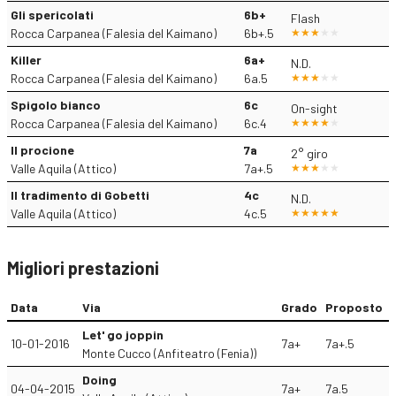
Gli spericolati
6b+
Flash
Rocca Carpanea (Falesia del Kaimano)
6b+.5
Killer
6a+
N.D.
Rocca Carpanea (Falesia del Kaimano)
6a.5
Spigolo bianco
6c
On-sight
Rocca Carpanea (Falesia del Kaimano)
6c.4
Il procione
7a
2° giro
Valle Aquila (Attico)
7a+.5
Il tradimento di Gobetti
4c
N.D.
Valle Aquila (Attico)
4c.5
Migliori prestazioni
Data
Via
Grado
Proposto
Let' go joppin
10-01-2016
7a+
7a+.5
Monte Cucco (Anfiteatro (Fenia))
Doing
04-04-2015
7a+
7a.5