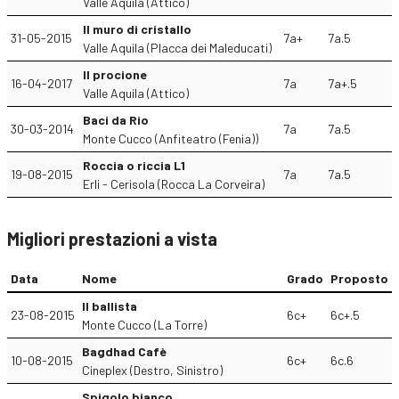
Valle Aquila (Attico)
Il muro di cristallo
31-05-2015
7a+
7a.5
Valle Aquila (Placca dei Maleducati)
Il procione
16-04-2017
7a
7a+.5
Valle Aquila (Attico)
Baci da Rio
30-03-2014
7a
7a.5
Monte Cucco (Anfiteatro (Fenia))
Roccia o riccia L1
19-08-2015
7a
7a.5
Erli - Cerisola (Rocca La Corveira)
Migliori prestazioni a vista
Data
Nome
Grado
Proposto
Il ballista
23-08-2015
6c+
6c+.5
Monte Cucco (La Torre)
Bagdhad Cafè
10-08-2015
6c+
6c.6
Cineplex (Destro, Sinistro)
Spigolo bianco