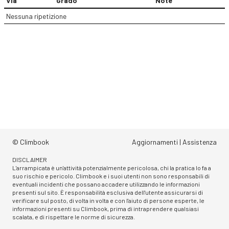
Via
Grado
Note
Nessuna ripetizione
© Climbook
Aggiornamenti
|
Assistenza
DISCLAIMER
L'arrampicata è un'attività potenzialmente pericolosa, chi la pratica lo fa a
suo rischio e pericolo. Climbook e i suoi utenti non sono responsabili di
eventuali incidenti che possano accadere utilizzando le informazioni
presenti sul sito. È responsabilità esclusiva dell'utente assicurarsi di
verificare sul posto, di volta in volta e con l'aiuto di persone esperte, le
informazioni presenti su Climbook, prima di intraprendere qualsiasi
scalata, e di rispettare le norme di sicurezza.