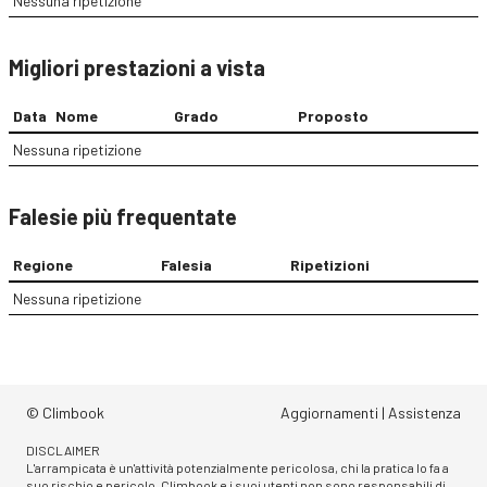
Nessuna ripetizione
Migliori prestazioni a vista
Data
Nome
Grado
Proposto
Nessuna ripetizione
Falesie più frequentate
Regione
Falesia
Ripetizioni
Nessuna ripetizione
© Climbook
Aggiornamenti
|
Assistenza
DISCLAIMER
L'arrampicata è un'attività potenzialmente pericolosa, chi la pratica lo fa a
suo rischio e pericolo. Climbook e i suoi utenti non sono responsabili di