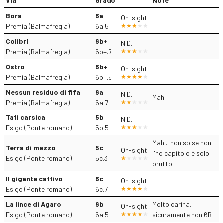
Via
Grado
Note
Bora
6a
On-sight
Premia (Balmafregia)
6a.5
Colibrí
6b+
N.D.
Premia (Balmafregia)
6b+.7
Ostro
6b+
On-sight
Premia (Balmafregia)
6b+.5
Nessun residuo di fifa
6a
N.D.
Mah
Premia (Balmafregia)
6a.7
Tati carsica
5b
N.D.
Esigo (Ponte romano)
5b.5
Mah... non so se non
Terra di mezzo
5c
On-sight
l'ho capito o è solo
Esigo (Ponte romano)
5c.3
brutto
Il gigante cattivo
6c
On-sight
Esigo (Ponte romano)
6c.7
La lince di Agaro
6b
Molto carina,
On-sight
Esigo (Ponte romano)
6a.5
sicuramente non 6B