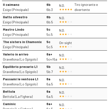
Il caimano
6b
Tiro ignorante e
N.D.
Esigo (Principale)
6b.3
divertente
Gatto silvestro
6b
N.D.
Esigo (Principale)
6b.5
Mastro Lindo
5c
N.D.
Esigo (Principale)
5c.5
The sisters in Chamonix
5c
On-sight
Esigo (Principale)
5c.5
Valerio in arrivo
6a+
N.D.
Gravellona (Lo Spigolo)
5c+/6a
Equilibrio precario L1
5b
N.D.
Gravellona (Lo Spigolo)
5b.7
Passami le ventose L1
6a
N.D.
Gravellona (Lo Spigolo)
6a.5
Bettola
6a
N.D.
Bettola (La Fighera)
6a.5
Caminic
6a+
N.D.
Bettola (La Fighera)
6a.5