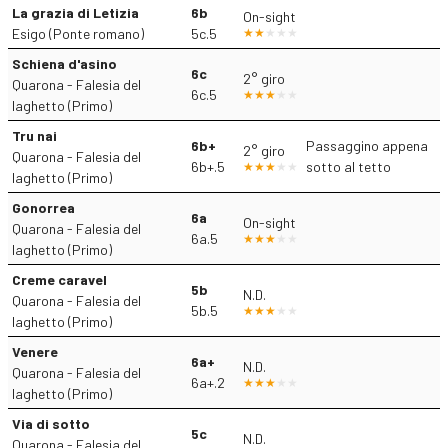
La grazia di Letizia
6b
On-sight
Esigo (Ponte romano)
5c.5
Schiena d'asino
6c
2° giro
Quarona - Falesia del
6c.5
laghetto (Primo)
Tru nai
6b+
Passaggino appena
2° giro
Quarona - Falesia del
6b+.5
sotto al tetto
laghetto (Primo)
Gonorrea
6a
On-sight
Quarona - Falesia del
6a.5
laghetto (Primo)
Creme caravel
5b
N.D.
Quarona - Falesia del
5b.5
laghetto (Primo)
Venere
6a+
N.D.
Quarona - Falesia del
6a+.2
laghetto (Primo)
Via di sotto
5c
N.D.
Quarona - Falesia del