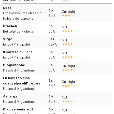
Dazo
6b
On-sight
Ornavasso (Im Schlàsti o
6b.5
Falesia del cannone)
Drachen
6c
N.D.
Bettola (La Fighera)
6c.5
Virgo
6a+
N.D.
Esigo (Principale)
6a+.5
Il sorriso di Elena
6c
N.D.
Esigo (Principale)
6c.5
Miogiandone
5c
On-sight
Masso di Migiandone
5c.5
Eh bari zeo cina
6a
On-sight
cozozalpa elil' c'etora
6a.5
Masso di Migiandone
Aenergy
6b
N.D.
Masso di Migiandone
6b.7
Di dove veniate L1
6b
N.D.