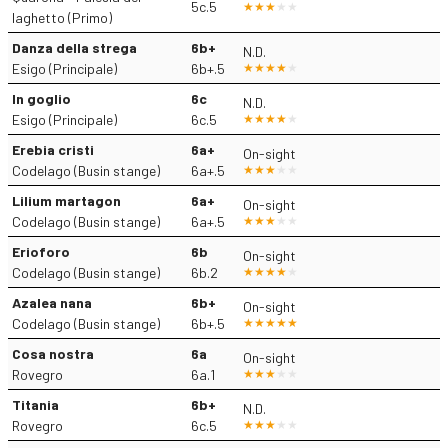
5c.5
laghetto (Primo)
Danza della strega
6b+
N.D.
Esigo (Principale)
6b+.5
In goglio
6c
N.D.
Esigo (Principale)
6c.5
Erebia cristi
6a+
On-sight
Codelago (Busin stange)
6a+.5
Lilium martagon
6a+
On-sight
Codelago (Busin stange)
6a+.5
Erioforo
6b
On-sight
Codelago (Busin stange)
6b.2
Azalea nana
6b+
On-sight
Codelago (Busin stange)
6b+.5
Cosa nostra
6a
On-sight
Rovegro
6a.1
Titania
6b+
N.D.
Rovegro
6c.5