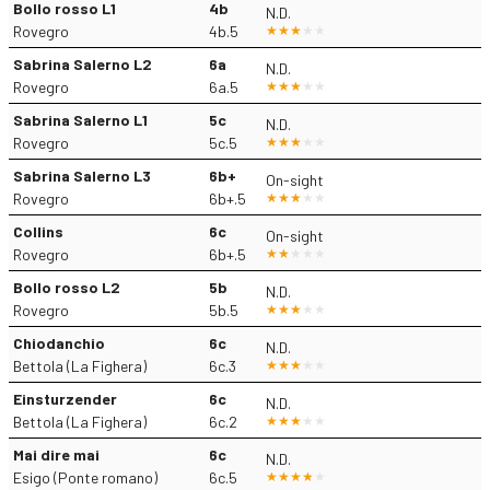
Bollo rosso L1
4b
N.D.
Rovegro
4b.5
Sabrina Salerno L2
6a
N.D.
Rovegro
6a.5
Sabrina Salerno L1
5c
N.D.
Rovegro
5c.5
Sabrina Salerno L3
6b+
On-sight
Rovegro
6b+.5
Collins
6c
On-sight
Rovegro
6b+.5
Bollo rosso L2
5b
N.D.
Rovegro
5b.5
Chiodanchio
6c
N.D.
Bettola (La Fighera)
6c.3
Einsturzender
6c
N.D.
Bettola (La Fighera)
6c.2
Mai dire mai
6c
N.D.
Esigo (Ponte romano)
6c.5