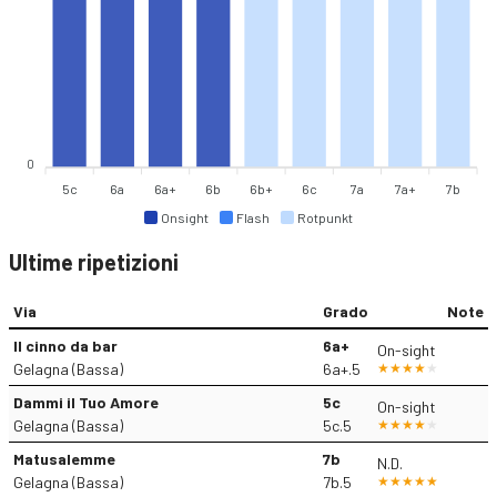
0
5c
6a
6a+
6b
6b+
6c
7a
7a+
7b
Onsight
Flash
Rotpunkt
Ultime ripetizioni
Via
Grado
Note
Il cinno da bar
6a+
On-sight
Gelagna (Bassa)
6a+.5
Dammi il Tuo Amore
5c
On-sight
Gelagna (Bassa)
5c.5
Matusalemme
7b
N.D.
Gelagna (Bassa)
7b.5