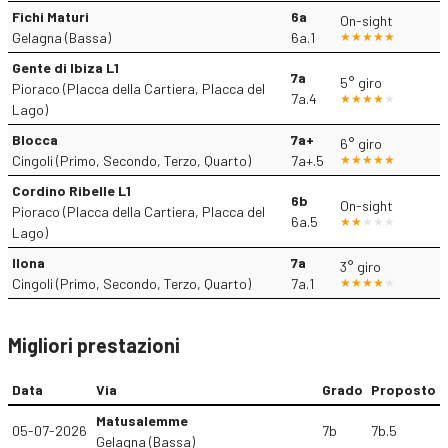
Fichi Maturi
6a
On-sight
Gelagna (Bassa)
6a.1
Gente di Ibiza L1
7a
5° giro
Pioraco (Placca della Cartiera, Placca del
7a.4
Lago)
Blocca
7a+
6° giro
Cingoli (Primo, Secondo, Terzo, Quarto)
7a+.5
Cordino Ribelle L1
6b
On-sight
Pioraco (Placca della Cartiera, Placca del
6a.5
Lago)
Ilona
7a
3° giro
Cingoli (Primo, Secondo, Terzo, Quarto)
7a.1
Migliori prestazioni
Data
Via
Grado
Proposto
Matusalemme
05-07-2026
7b
7b.5
Gelagna (Bassa)