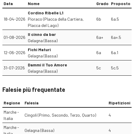
Data
Nome
Grado
Proposto
Cordino Ribelle L1
18-04-2026
Pioraco (Placca della Cartiera,
6b
6a.5
Placca del Lago)
Il cinno da bar
01-08-2026
6a+
6a+.5
Gelagna (Bassa)
Fichi Maturi
12-06-2026
6a
6a.1
Gelagna (Bassa)
Dammi il Tuo Amore
31-07-2026
5c
5c.5
Gelagna (Bassa)
Falesie più frequentate
Regione
Falesia
Ripetizioni
Marche -
Cingoli (Primo, Secondo, Terzo, Quarto)
4
Italia
Marche -
Gelagna (Bassa)
4
Italia