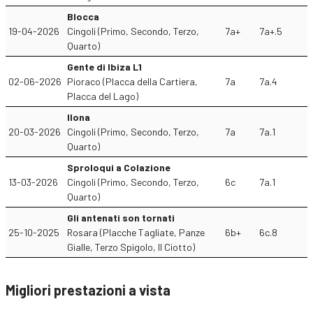
Blocca
19-04-2026
Cingoli (Primo, Secondo, Terzo,
7a+
7a+.5
Quarto)
Gente di Ibiza L1
02-06-2026
Pioraco (Placca della Cartiera,
7a
7a.4
Placca del Lago)
Ilona
20-03-2026
Cingoli (Primo, Secondo, Terzo,
7a
7a.1
Quarto)
Sproloqui a Colazione
13-03-2026
Cingoli (Primo, Secondo, Terzo,
6c
7a.1
Quarto)
Gli antenati son tornati
25-10-2025
Rosara (Placche Tagliate, Panze
6b+
6c.8
Gialle, Terzo Spigolo, Il Ciotto)
Migliori prestazioni a vista