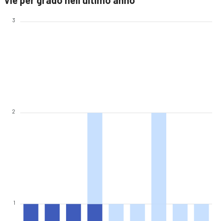
Vie per grado nell'ultimo anno
3
2
1