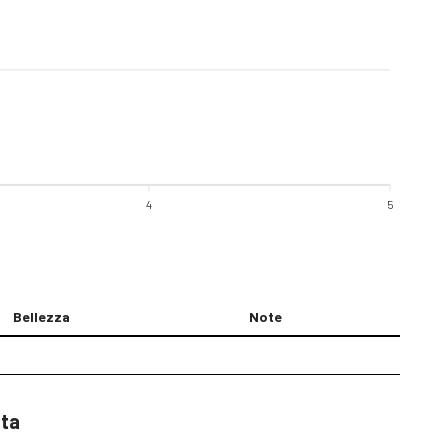
4
5
Bellezza
Note
sta