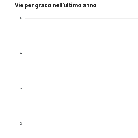
Vie per grado nell'ultimo anno
5
4
3
2