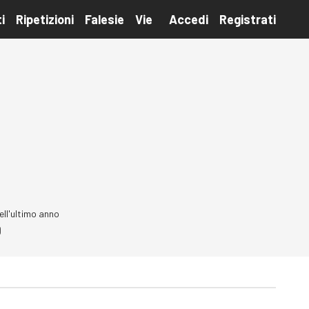
i
Ripetizioni
Falesie
Vie
Accedi
Registrati
ell'ultimo anno
0