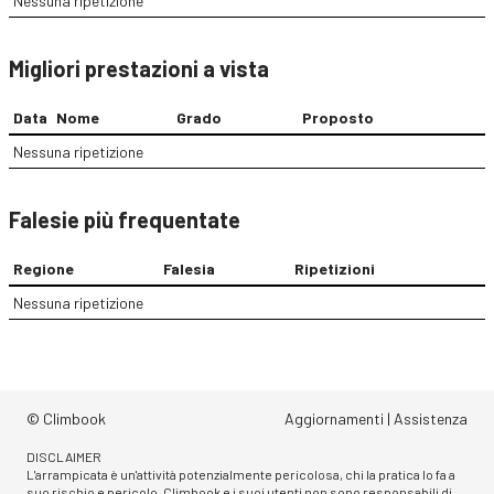
Nessuna ripetizione
Migliori prestazioni a vista
Data
Nome
Grado
Proposto
Nessuna ripetizione
Falesie più frequentate
Regione
Falesia
Ripetizioni
Nessuna ripetizione
© Climbook
Aggiornamenti
|
Assistenza
DISCLAIMER
L'arrampicata è un'attività potenzialmente pericolosa, chi la pratica lo fa a
suo rischio e pericolo. Climbook e i suoi utenti non sono responsabili di