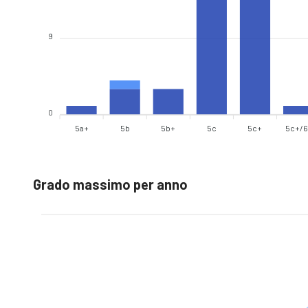
9
0
5a+
5b
5b+
5c
5c+
5c+/6
Grado massimo per anno