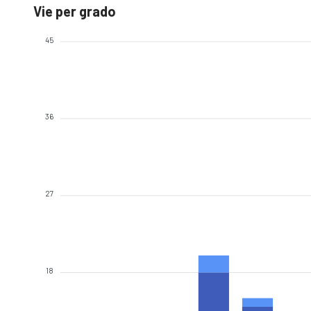
Vie per grado
45
36
27
18