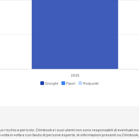
2025
Onsight
Flash
Rotpunkt
 suo rischio e pericolo. Climbook e i suoi utenti non sono responsabili di eventuali i
i volta in volta e con l'aiuto di persone esperte, le informazioni presenti su Climbook