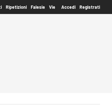
i
Ripetizioni
Falesie
Vie
Accedi
Registrati