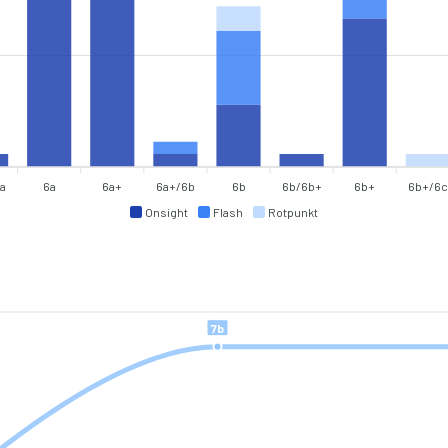
a
6a
6a+
6a+/6b
6b
6b/6b+
6b+
6b+/6c
Onsight
Flash
Rotpunkt
7b