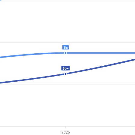
6c
6b+
2025