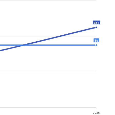
6c+
6c
2026