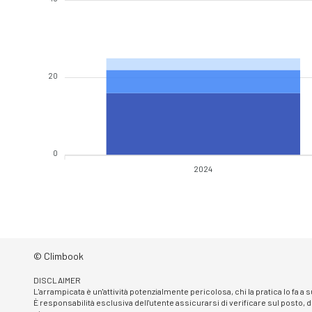
20
0
2024
© Climbook
DISCLAIMER
L'arrampicata è un'attività potenzialmente pericolosa, chi la pratica lo fa a
È responsabilità esclusiva dell'utente assicurarsi di verificare sul posto, d