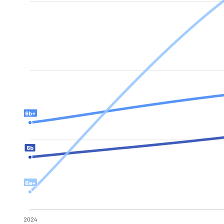
6b+
6b
6a+
2024